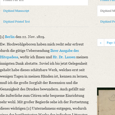
Metadata Concerning Header
Sender: Franz Bopp
Digitized Manuscript
Digitized M
Recipient: August Wilhelm von Schlegel
Place of Dispatch: Berlin
GND
Digitized Printed Text
Digitized Pr
Place of Destination: Bonn
GND
Date: 22.11.1829
[1]
Berlin
den 22. Nov. 1829.
Notations: Empfangsort erschlossen.
«
Page
Ew. Hochwohlgeboren haben mich recht sehr erfreut
Printed Text
durch die gütige Uebersendung
Ihrer Ausgabe
des
Provider: Dresden, Sächsische Landesbibliothek - Staats- und Universitä
Hitopadesa
, wofür ich Ihnen und
Hr. Dr. Lassen
meinen
OAI Id: 362642923
innigsten Dank abstatte. Soviel ich bis jetzt Gelegenheit
Bibliography: Lefmann, S.: Franz Bopp, sein Leben und seine Wissensch
gehabt habe dieses schätzbare Werk, welches erst seit
Incipit: „[1] Berlin den 22. Nov. 1829.
wenigen Tagen in meinen Händen ist, kennen zu lernen,
Ew. Hochwohlgeboren haben mich recht sehr erfreut durch die gütige U
muß ich die große Sorgfalt der Recension und die
Genauigkeit des Druckes bewundern. Auch gefällt mir
Manuscript
die äußerliche zum Citiren sehr bequeme Einrichtung
Provider: Dresden, Sächsische Landesbibliothek - Staats- und Universitä
sehr wohl.
Mit großer Begierde sehe ich der Fortsetzung
OAI Id: DE-611-38972
dieses wichtigen [2] Unternehmens entgegen
, wodurch
Classification Number: Mscr.Dresd.e.90,XIX,Bd.3,Nr.80
eines der berühmtesten Werke der indischen Litteratur