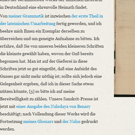
Number of Pages: 3 S. auf Doppelbl., hs. m. U.
in Deutschland eine ehrenvolle Heimath findet.
Format: 24,3 x 19,5 cm
Von
meiner Grammatik
ist inzwischen
der erste Theil in
Language
der lateinischen Umarbeitung
fertig geworden, und ich
German
beehre mich Ihnen ein Exemplar derselben zu
überreichen und um geneigte Aufnahme zu bitten. Ich
erfahre, daß Sie von unseren beiden kleineren Schriften
die kleinste gewählt haben, wovon der Guß bereits
begonnen hat. Man ist auf der Gießerei in diese
Schriften jetzt so gut eingeübt, daß eine Aufsicht des
Gusses gar nicht mehr nöthig ist; sollte sich jedoch eine
Gelegenheit ergeben, daß ich in dieser Sache etwas
nützen könnte, [3] so bitte ich auf meine
Bereitwilligkeit zu zählen. Unsere Sanskrit-Presse ist
jetzt mit
einer Ausgabe
des Nalodaya
von
Benary
beschäftigt; nach Vollendung dieser Werke wird die
Fortsetzung
meines Glossars
und
der Nalus
gedruckt
werden.