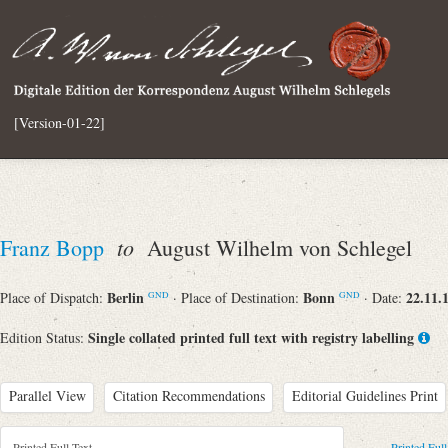
[Version-01-22]
to
Franz Bopp
August Wilhelm von Schlegel
Berlin
Bonn
22.11.
Place of Dispatch:
· Place of Destination:
· Date:
GND
GND
Single collated printed full text with registry labelling
Edition Status:
Parallel View
Citation Recommendations
Editorial Guidelines Print
Printed Full Text
Printed Full