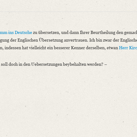
mm ins Deutsche
zu übersetzen, und dann Ihrer Beurtheilung den gemac
orgung der Englischen Übersetzung anvertrauen. Ich bin zwar der Englisc
en, indessen hat vielleicht ein besserer Kenner derselben, etwan
Herr Kir
 soll doch in den Uebersetzungen beybehalten werden? –
niversitätsbibliothek
legelkreis. Hg. v. Josef Körner. Bd. 1. Der Texte erste Hälfte. 1791‒1808. Ber
gramm ins Deutsche zu übersetzen, und dann Ihrer Beurtheilung den gemachten 