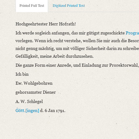
Metadata Concerning Header
Printed Full Text
Digitized Printed Text
Sender: August Wilhelm von Schlegel
Recipient: Christian Gottlob Heyne
Hochgeehrtester Herr Hofrath!
Place of Dispatch: Göttingen
GND
Ich werde sogleich anfangen, das mir gütigst zugeschickte
Progra
Place of Destination: Göttingen
GND
vorlegen. Wenn ich recht verstehe, wollen Sie mir auch die Bes
Date: 06.01.1791
nicht genug mächtig, um mit völliger Sicherheit darin zu schreib
Notations: Empfangsort erschlossen.
Gefälligkeit, meine Arbeit durchzusehen.
Printed Text
Die ganze Form einer Anrede, und Einladung zur Prorektorwahl,
Provider: Dresden, Sächsische Landesbibliothek - Staats- und U
Ich bin
OAI Id: 335976727
Ew. Wohlgebohren
Bibliography: Krisenjahre der Frühromantik. Briefe aus dem Sch
gehorsamster Diener
Incipit: „Hochgeehrtester Herr Hofrath!
A. W. Schlegel
Ich werde sogleich anfangen, das mir gütigst zugeschickte Pro
Gött.[ingen]
d. 6 Jan 1791.
Language
German