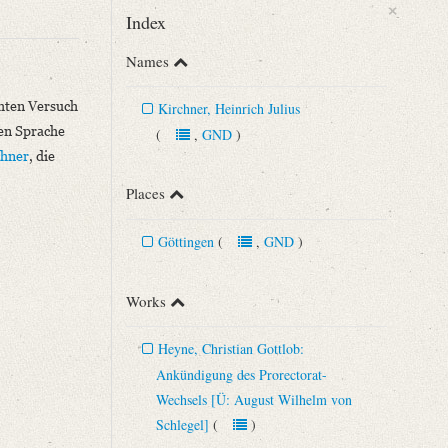
×
Index
Names
hten Versuch
Kirchner, Heinrich Julius
hen Sprache
(
,
GND
)
chner
, die
Places
Göttingen
(
,
GND
)
n u.a. ²1969, S. 1.
Works
[...]“
Heyne, Christian Gottlob:
Ankündigung des Prorectorat-
Wechsels [Ü: August Wilhelm von
Schlegel]
(
)