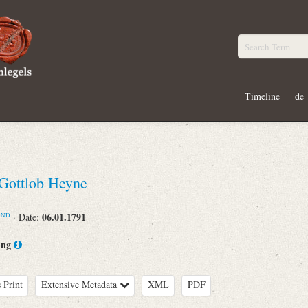
Timeline
de
 Gottlob Heyne
06.01.1791
· Date:
GND
ing
 Print
Extensive Metadata
XML
PDF