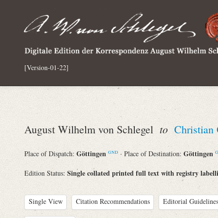
[Version-01-22]
to
August Wilhelm von Schlegel
Christian
Göttingen
Göttingen
Place of Dispatch:
· Place of Destination:
GND
Single collated printed full text with registry labell
Edition Status:
Single View
Citation Recommendations
Editorial Guidelines