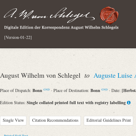
[Version-01-22]
to
August Wilhelm von Schlegel
Auguste Luise 
Bonn
Bonn
[Herbst
Place of Dispatch:
· Place of Destination:
· Date:
GND
GND
Single collated printed full text with registry labelling
Edition Status:
Single View
Citation Recommendations
Editorial Guidelines Print
Printed Full Text