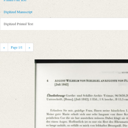
Metadata Concerning Header
Sender: August Wilhelm von Schlegel
Digitized Manuscript
Recipient: Auguste Luise Adolfine von Flotow
Place of Dispatch: Bonn
GND
Digitized Printed Text
Place of Destination: Bonn
GND
Date: [Herbst/Winter 1842]
Notations: Datum sowie Absende- und Empfangsort erschlossen.
«
Page
1
/1
»
Printed Text
Bibliography: „Meine liebe Marie“ ‒ „Werthester Herr Professor“. Der
Hg. v. Ralf Georg Czapla und Franca Victoria Schankweiler. Bonn 2012
Incipit: „[1] Erlauben Sie mir, gnädige Frau, Ihnen meine häuslichen Le
Manuscript
Provider: Weimar, Klassik Stiftung Weimar, Goethe- und Schiller-Arch
Classification Number: GSA 96/3650
Language
German