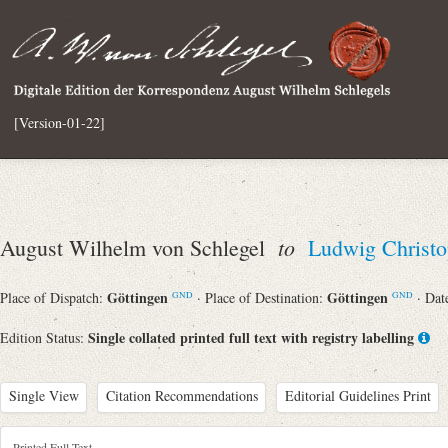
[Version-01-22]
to
August Wilhelm von Schlegel
Ludwig Christo
Göttingen
Göttingen
Place of Dispatch:
· Place of Destination:
· Dat
GND
GND
Single collated printed full text with registry labelling
Edition Status:
Single View
Citation Recommendations
Editorial Guidelines Print
Printed Full Text