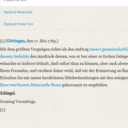
Metadata Concerning Header
Sender: August Wilhelm von Schlegel
Digitized Manuscript
Recipient: Ludwig Christoph Althof
Place of Dispatch: Göttingen
GND
Digitized Printed Text
Place of Destination: Göttingen
GND
Date: 17.05.1789
[1] [
Göttingen
,
den 17. Mai 1789.]
Notations: Empfangsort erschlossen.
Mit dem größten Vergnügen richte ich den Auftrag
unsers gemeinschaftl
Printed Text
diesem Gedichte
den Ausdruck dessen, was er bey einer so frohen Gelegen
Provider: Dresden, Sächsische Landesbibliothek - Staats- und Universitä
wünschte er äußerst lebhaft, dieß selbst thun zu können, aber auch abwe
OAI Id: 362840601
Ihren Freunden, und verdient daher wohl, daß wir der Erinnerung an Ihn
Bibliography: Strodtmann, Adolf: Briefe von und an Gottfried August B
Erlauben Sie mir meine herzlichsten Glückwünschungen mit den seinige
anderen, meist handschriftlichen Quellen. Bd. 3. Berlin 1874, S. 233‒2
Ihrer werthesten Demoiselle Braut
gehorsamst zu empfehlen.
Incipit: „[1] [Göttingen, den 17. Mai 1789.]
Schlegel.
Mit dem größten Vergnügen richte ich den Auftrag unsers gemeinschaftl
Sonntag Vormittags.
Manuscript
[2]
Provider: Göttingen, Niedersächsische Staats- und Universitätsbibliothe
Classification Number: COD. MS. 1992.6:17