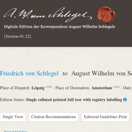
[Version-01-22]
to
Friedrich von Schlegel
August Wilhelm von Sc
Leipzig
Amsterdam
Place of Dispatch:
· Place of Destination:
· Date
GND
GND
Single collated printed full text with registry labelling
Edition Status:
Single View
Citation Recommendations
Editorial Guidelines Print
Printed Full Text