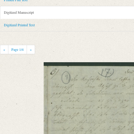
Metadata Concerning Header
Sender: Friedrich von Schlegel
Digitized Manuscript
Recipient: August Wilhelm von Schlegel
Place of Dispatch: Leipzig
GND
Digitized Printed Text
Place of Destination: Amsterdam
GND
Date: 05.12.1791
Notations: Empfangsort erschlossen.
«
Page
1
/4
»
Printed Text
Bibliography: Kritische Friedrich-Schlegel-Ausgabe. Bd. 23. Dritte Ab
romantischen Schule (15. September 1788 ‒ 15. Juli 1797). Mit Einleit
Incipit: „[1] Den 5ten December 91.
Die Nachrichten Deines letzten Briefs haben mich überrascht. – Deine A
Manuscript
Provider: Dresden, Sächsische Landesbibliothek - Staats- und Universitä
OAI Id: DE-1a-34186
Classification Number: Mscr.Dresd.e.90,XIX,Bd.24.a,Nr.7
Number of Pages: 4S. auf Doppelbl., hs. m. U.