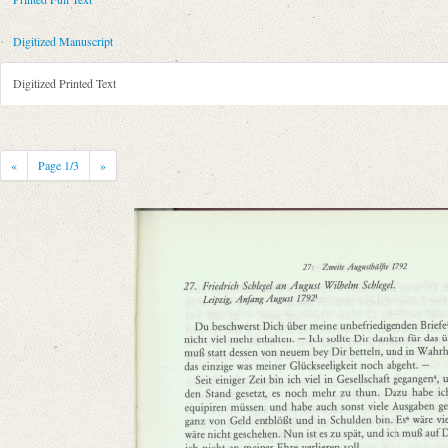
Metadata Concerning Header
Sender: Friedrich von Schlegel
Digitized Manuscript
Recipient: August Wilhelm von Schlegel
Place of Dispatch: Leipzig
GND
Digitized Printed Text
Place of Destination: Amsterdam
GND
Date: [Anfang August 1792]
Notations: Datum erschlossen.
«
Page
1
/3
»
Printed Text
Bibliography: Kritische Friedrich-Schlegel-Ausgabe. Bd. 23. Dritte Ab
romantischen Schule (15. September 1788 ‒ 15. Juli 1797). Mit Einleit
Incipit: „[1] Du beschwerst Dich über meine unbefriedigenden Briefe, und
Manuscript
Provider: Dresden, Sächsische Landesbibliothek - Staats- und Universitä
OAI Id: DE-1a-34186
Classification Number: Mscr.Dresd.e.90,XIX,Bd.24.a,Nr.14
Number of Pages: 5S. auf Doppelbl., hs. m. U.
Format: 19,1 x 11,2 cm