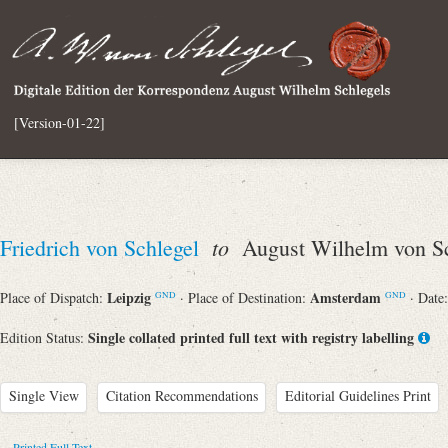
[Version-01-22]
to
Friedrich von Schlegel
August Wilhelm von Sc
Leipzig
Amsterdam
Place of Dispatch:
· Place of Destination:
· Date
GND
GND
Single collated printed full text with registry labelling
Edition Status:
Single View
Citation Recommendations
Editorial Guidelines Print
Printed Full Text