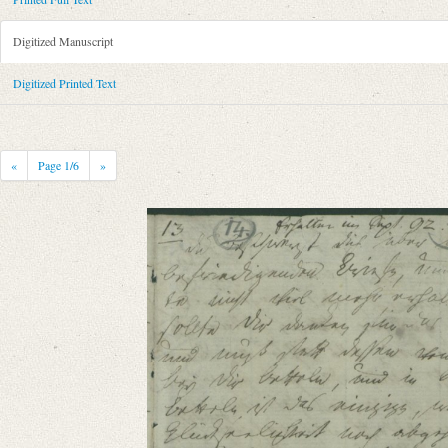
Metadata Concerning Header
Sender: Friedrich von Schlegel
Digitized Manuscript
Recipient: August Wilhelm von Schlegel
Place of Dispatch: Leipzig
GND
Digitized Printed Text
Place of Destination: Amsterdam
GND
Date: [Anfang August 1792]
Notations: Datum erschlossen.
«
Page
1
/6
»
Printed Text
Bibliography: Kritische Friedrich-Schlegel-Ausgabe. Bd. 23. Dritte Ab
romantischen Schule (15. September 1788 ‒ 15. Juli 1797). Mit Einleit
Incipit: „[1] Du beschwerst Dich über meine unbefriedigenden Briefe, und
Manuscript
Provider: Dresden, Sächsische Landesbibliothek - Staats- und Universitä
OAI Id: DE-1a-34186
Classification Number: Mscr.Dresd.e.90,XIX,Bd.24.a,Nr.14
Number of Pages: 5S. auf Doppelbl., hs. m. U.
Format: 19,1 x 11,2 cm