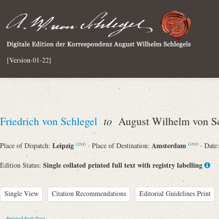
[Version-01-22]
to
Friedrich von Schlegel
August Wilhelm von Sc
Leipzig
Amsterdam
Place of Dispatch:
· Place of Destination:
· Date
GND
GND
Single collated printed full text with registry labelling
Edition Status:
Single View
Citation Recommendations
Editorial Guidelines Print
Printed Full Text