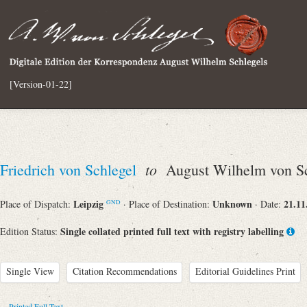
[Version-01-22]
to
Friedrich von Schlegel
August Wilhelm von Sc
Leipzig
Unknown
21.11
Place of Dispatch:
· Place of Destination:
· Date:
GND
Single collated printed full text with registry labelling
Edition Status:
Single View
Citation Recommendations
Editorial Guidelines Print
Printed Full Text