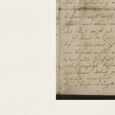
Classification Number: Mscr.Dresd.e.90,XIX,Bd.22,Nr.2
Number of Pages: 4 S. auf Doppelbl., hs. m. U.
Format: 11,1 x 9,2 cm
Language
German