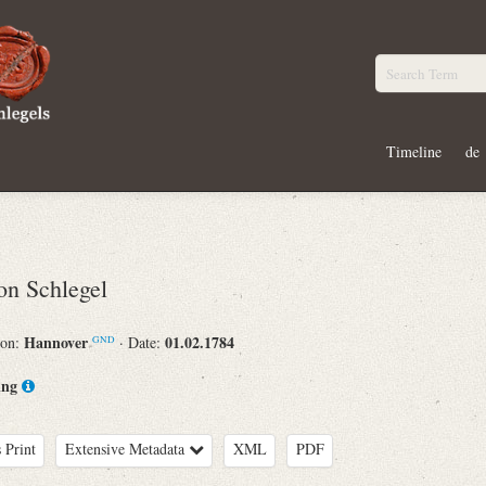
Timeline
de
n Schlegel
Hannover
01.02.1784
ion:
· Date:
GND
ing
 Print
Extensive Metadata
XML
PDF