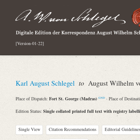
[Version-01-22]
to
Karl August Schlegel
August Wilhelm vo
Fort St. George (Madras)
Place of Dispatch:
· Place of Destinat
GND
Single collated printed full text with registry labell
Edition Status:
Single View
Citation Recommendations
Editorial Guidelines