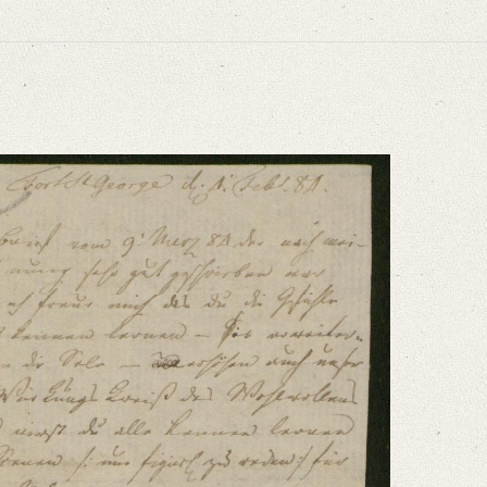
niversitätsbibliothek
älteren romantischen Schule. In: Zeitschrift für die österreichischen Gymnasie
nung sehr [...]“
niversitätsbibliothek