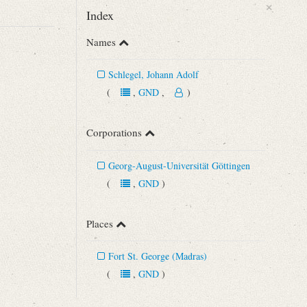
×
Index
Names
Schlegel, Johann Adolf
(
,
GND
,
)
Corporations
Georg-August-Universität Göttingen
(
,
GND
)
n 43 (1892), S. 291‒293.
Places
Fort St. George (Madras)
(
,
GND
)