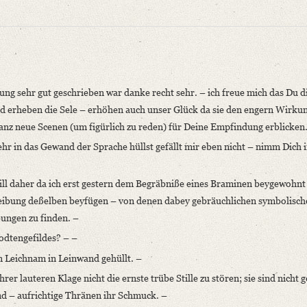
ng sehr gut geschrieben war danke recht sehr. – ich freue mich das Du d
nd erheben die Sele – erhöhen auch unser Glück da sie den engern Wirku
nz neue Scenen (um figürlich zu reden) für Deine Empfindung erblicken
r in das Gewand der Sprache hüllst gefällt mir eben nicht – nimm Dich i
niversitätsbibliothek
ill daher da ich erst gestern dem Begräbniße eines Braminen beygewohnt
älteren romantischen Schule. In: Zeitschrift für die österreichischen Gymnasie
hreibung deßelben beyfügen – von denen dabey gebräuchlichen symbolisc
ungen zu finden. –
Todtengefildes? – –
nung sehr [...]“
Leichnam in Leinwand gehüllt. –
rer lauteren Klage nicht die ernste trübe Stille zu stören; sie sind nicht
niversitätsbibliothek
nd – aufrichtige Thränen ihr Schmuck. –