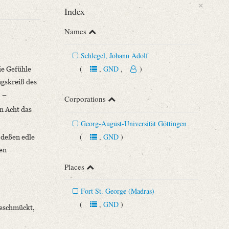
×
Index
Names
Schlegel, Johann Adolf
(
,
GND
,
)
ie Gefühle
ngskreiß des
. –
Corporations
n Acht das
Georg-August-Universität Göttingen
(
,
GND
)
 deßen edle
n 43 (1892), S. 291‒293.
hen
Places
Fort St. George (Madras)
(
,
GND
)
 geschmückt,