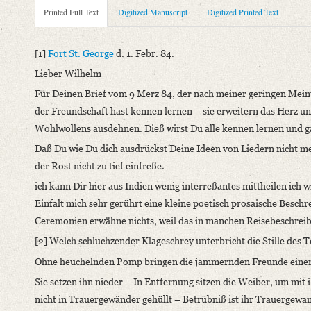
Metadata Concerning Header
Printed Full Text
Digitized Manuscript
Digitized Printed Text
Sender: Karl August Schlegel
Recipient: August Wilhelm von Schlegel
[1]
Fort St. George
d. 1. Febr. 84.
Place of Dispatch: Fort St. George (Madras)
GND
Lieber Wilhelm
Place of Destination: Hannover
GND
Für Deinen Brief vom 9 Merz 84, der nach meiner geringen Meinu
Date: 01.02.1784
der Freundschaft hast kennen lernen – sie erweitern das Herz u
Notations: Empfangsort erschlossen.
Wohlwollens ausdehnen. Dieß wirst Du alle kennen lernen und ga
Printed Text
Daß Du wie Du dich ausdrückst Deine Ideen von Liedern nicht meh
Provider: Dresden, Sächsische Landesbibliothek - Staats- und U
der Rost nicht zu tief einfreße.
OAI Id: 362895996
ich kann Dir hier aus Indien wenig interreßantes mittheilen
ich w
Bibliography: Walzel, Oskar: Neue Quellen zur Geschichte der 
Einfalt mich sehr gerührt eine kleine poetisch prosaische Besc
Incipit: „[1] Fort St. George d. 1. Febr. 84.
Ceremonien erwähne nichts, weil das in manchen Reisebeschreib
Lieber Wilhelm
[2] Welch schluchzender Klageschrey unterbricht die Stille des 
Für Deinen Brief vom 9 Merz 84, der nach meiner geringen Mei
Ohne heuchelnden Pomp bringen die jammernden Freunde einen 
Manuscript
Sie setzen ihn nieder – In Entfernung sitzen die Weiber, um mit ih
Provider: Dresden, Sächsische Landesbibliothek - Staats- und U
nicht in Trauergewänder gehüllt – Betrübniß ist ihr Trauergewa
OAI Id: DE-611-36905