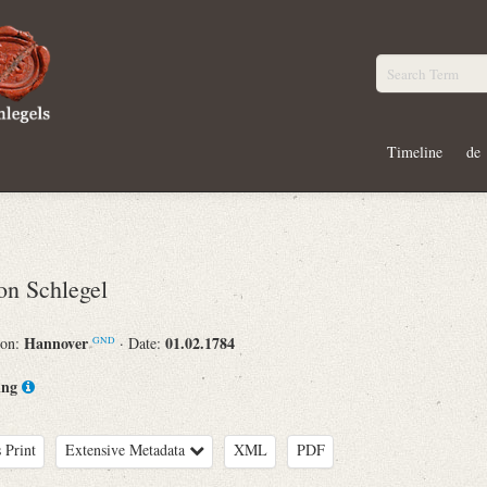
Timeline
de
n Schlegel
Hannover
01.02.1784
ion:
· Date:
GND
ing
 Print
Extensive Metadata
XML
PDF