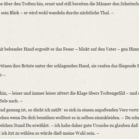
e über den Todten hin, ernst und still bereiten die Männer den Scheiterh
 sein Blick – er wird wohl wandeln durchs nächtliche Thal. –
 bebender Hand ergreift er das Feuer – blickt auf den Vater – gen Him
rtönen ihre Brüste unter der schlagenden Hand, sie raufen das fliegende 
b –
in, – leiser und immer leiser zittert die Klage übers Todtengefild – und
Sele nach. –
 genung ist, so dächt ich müßtʼ es sich in einem anpaßenden Vers vortr
en wenn Du dich bemühen wolltest es in selben einzukleiden. – Du schr
 welchen Stand Du erwählst. – ich habe daher gute Ursache zu glauben daß
 ich itzt zu wählen so würde dieß meine Wahl sein. –