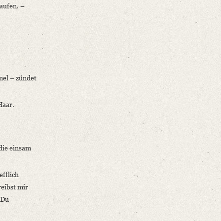
aufen. –
mel – zündet
Haar.
 die einsam
efflich
eibst mir
 Du