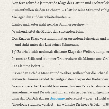
Von fern ächzt die jammernde Klage der Gattinn und Tochter leis
Classification Number: Mscr.Dresd.e.90,XIX,Bd.22,Nr.2
Nun enthüllen sie den Leichnam. – Glatt ist seine Stirn und ruhig
Number of Pages: 4 S. auf Doppelbl., hs. m. U.
Sie legen ihn auf den Scheiterhaufen. –
Format: 11,1 x 9,2 cm
Lauter und lauter naht sich das Jammergeschrey. –
Language
Wankend leitet die Mutter den sinkenden Sohn. –
German
Des Knaben Klage verstummt, mit grausendem Schweigen und mit
– und sinkt unter der Last seines Schmerzes.
[3] Es erhebt sich nochmals die laute Klage der Weiber, dumpf e
In ernster Stille und stummer Trauer sitzen die Männer ums Gra
Die Flamme lodert. –
Es wenden sich die Männer und Weiber, wallen über die Schädel h
wehende Flamme sendet den aufgelösten Körper der fliehenden 
Wenn anders dieß Gemählde in seinen kurzen Perioden darstellend
ausnehmen – und Du würdest mir ein sehr großes Vergnügen mach
zwar daß Du Dich itzt zur
Academie
zubereitest – aber [4] nicht
Theologie studiren werdest – ich wünsche Dir hiezu Glück. – hätt