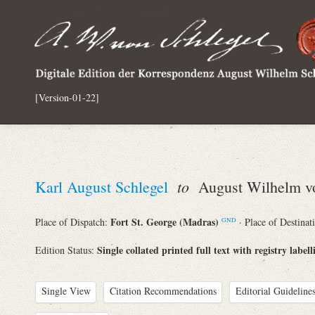
[Version-01-22]
to
Karl August Schlegel
August Wilhelm vo
Fort St. George (Madras)
Place of Dispatch:
· Place of Destinat
GND
Single collated printed full text with registry labell
Edition Status:
Single View
Citation Recommendations
Editorial Guidelines