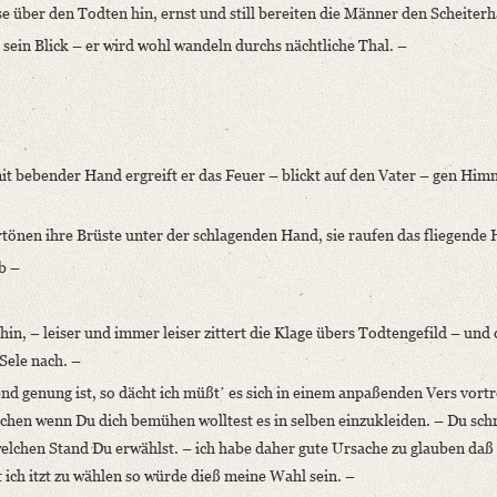
e über den Todten hin, ernst und still bereiten die Männer den Scheiterh
 sein Blick – er wird wohl wandeln durchs nächtliche Thal. –
 bebender Hand ergreift er das Feuer – blickt auf den Vater – gen Him
rtönen ihre Brüste unter der schlagenden Hand, sie raufen das fliegende 
b –
in, – leiser und immer leiser zittert die Klage übers Todtengefild – und
Sele nach. –
 genung ist, so dächt ich müßtʼ es sich in einem anpaßenden Vers vortr
en wenn Du dich bemühen wolltest es in selben einzukleiden. – Du schr
 welchen Stand Du erwählst. – ich habe daher gute Ursache zu glauben daß
 ich itzt zu wählen so würde dieß meine Wahl sein. –