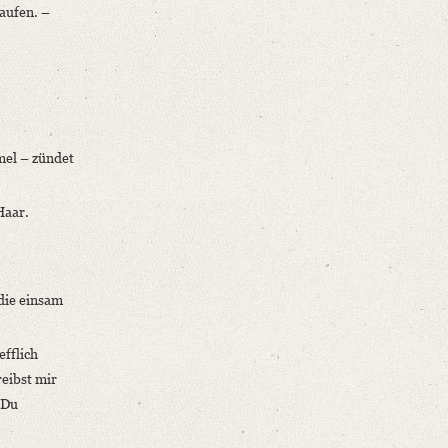
aufen. –
mel – zündet
Haar.
 die einsam
efflich
eibst mir
 Du