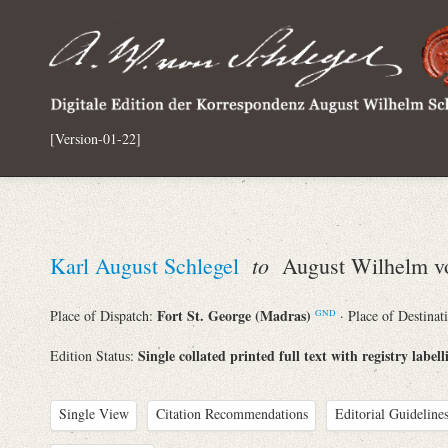
[Version-01-22]
to
Karl August Schlegel
August Wilhelm vo
Fort St. George (Madras)
Place of Dispatch:
· Place of Destinat
GND
Single collated printed full text with registry labell
Edition Status:
Single View
Citation Recommendations
Editorial Guidelines