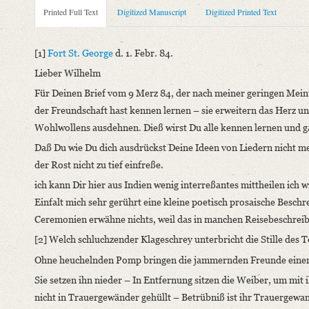
Metadata Concerning Header
Printed Full Text
Digitized Manuscript
Digitized Printed Text
Sender: Karl August Schlegel
Recipient: August Wilhelm von Schlegel
[1]
Fort St. George
d. 1. Febr. 84.
Place of Dispatch: Fort St. George (Madras)
GND
Lieber Wilhelm
Place of Destination: Hannover
GND
Für Deinen Brief vom 9 Merz 84, der nach meiner geringen Meinu
Date: 01.02.1784
der Freundschaft hast kennen lernen – sie erweitern das Herz u
Notations: Empfangsort erschlossen.
Wohlwollens ausdehnen. Dieß wirst Du alle kennen lernen und ga
Printed Text
Daß Du wie Du dich ausdrückst Deine Ideen von Liedern nicht meh
Provider: Dresden, Sächsische Landesbibliothek - Staats- und U
der Rost nicht zu tief einfreße.
OAI Id: 362895996
ich kann Dir hier aus Indien wenig interreßantes mittheilen
ich w
Bibliography: Walzel, Oskar: Neue Quellen zur Geschichte der 
Einfalt mich sehr gerührt eine kleine poetisch prosaische Besc
Incipit: „[1] Fort St. George d. 1. Febr. 84.
Ceremonien erwähne nichts, weil das in manchen Reisebeschreib
Lieber Wilhelm
[2] Welch schluchzender Klageschrey unterbricht die Stille des 
Für Deinen Brief vom 9 Merz 84, der nach meiner geringen Mei
Ohne heuchelnden Pomp bringen die jammernden Freunde einen 
Manuscript
Sie setzen ihn nieder – In Entfernung sitzen die Weiber, um mit ih
Provider: Dresden, Sächsische Landesbibliothek - Staats- und U
nicht in Trauergewänder gehüllt – Betrübniß ist ihr Trauergewa
OAI Id: DE-611-36905