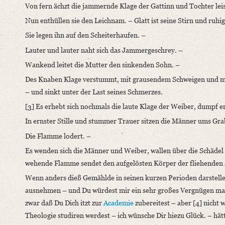
Von fern ächzt die jammernde Klage der Gattinn und Tochter leis
Classification Number: Mscr.Dresd.e.90,XIX,Bd.22,Nr.2
Nun enthüllen sie den Leichnam. – Glatt ist seine Stirn und ruhig
Number of Pages: 4 S. auf Doppelbl., hs. m. U.
Sie legen ihn auf den Scheiterhaufen. –
Format: 11,1 x 9,2 cm
Lauter und lauter naht sich das Jammergeschrey. –
Language
Wankend leitet die Mutter den sinkenden Sohn. –
German
Des Knaben Klage verstummt, mit grausendem Schweigen und mit
– und sinkt unter der Last seines Schmerzes.
[3] Es erhebt sich nochmals die laute Klage der Weiber, dumpf e
In ernster Stille und stummer Trauer sitzen die Männer ums Gra
Die Flamme lodert. –
Es wenden sich die Männer und Weiber, wallen über die Schädel h
wehende Flamme sendet den aufgelösten Körper der fliehenden 
Wenn anders dieß Gemählde in seinen kurzen Perioden darstellend
ausnehmen – und Du würdest mir ein sehr großes Vergnügen mach
zwar daß Du Dich itzt zur
Academie
zubereitest – aber [4] nicht
Theologie studiren werdest – ich wünsche Dir hiezu Glück. – hätt