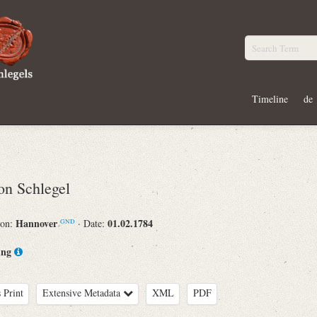
Timeline
de
n Schlegel
Hannover
01.02.1784
ion:
· Date:
GND
ing
 Print
Extensive Metadata
XML
PDF