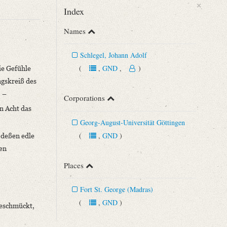
×
Index
Names
Schlegel, Johann Adolf
(
,
GND
,
)
ie Gefühle
ngskreiß des
. –
Corporations
n Acht das
Georg-August-Universität Göttingen
(
,
GND
)
 deßen edle
n 43 (1892), S. 291‒293.
hen
Places
Fort St. George (Madras)
(
,
GND
)
 geschmückt,