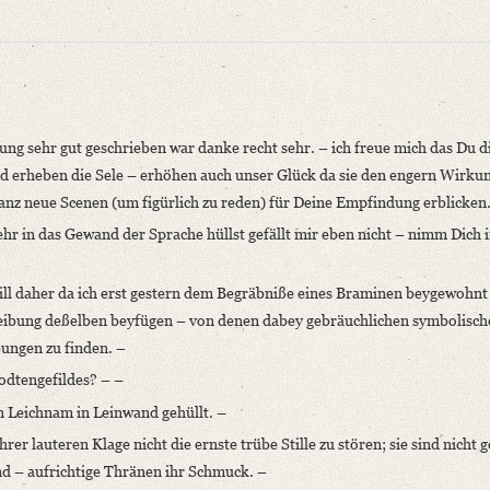
ng sehr gut geschrieben war danke recht sehr. – ich freue mich das Du d
nd erheben die Sele – erhöhen auch unser Glück da sie den engern Wirku
nz neue Scenen (um figürlich zu reden) für Deine Empfindung erblicken
r in das Gewand der Sprache hüllst gefällt mir eben nicht – nimm Dich i
niversitätsbibliothek
ill daher da ich erst gestern dem Begräbniße eines Braminen beygewohnt
älteren romantischen Schule. In: Zeitschrift für die österreichischen Gymnasie
hreibung deßelben beyfügen – von denen dabey gebräuchlichen symbolisc
ungen zu finden. –
Todtengefildes? – –
nung sehr [...]“
Leichnam in Leinwand gehüllt. –
rer lauteren Klage nicht die ernste trübe Stille zu stören; sie sind nicht
niversitätsbibliothek
nd – aufrichtige Thränen ihr Schmuck. –