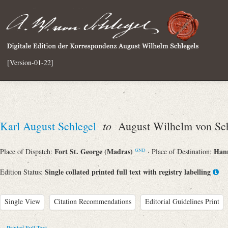
[Version-01-22]
to
Karl August Schlegel
August Wilhelm von Sch
Fort St. George (Madras)
Han
Place of Dispatch:
· Place of Destination:
GND
Single collated printed full text with registry labelling
Edition Status:
Single View
Citation Recommendations
Editorial Guidelines Print
Printed Full Text