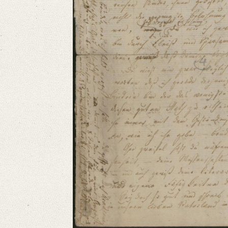
OAI Id: DE-611-36905
Classification Number: Mscr.Dresd.e.90,XIX,Bd.22,Nr.3
Number of Pages: 4 S. auf Doppelbl., hs. m. U.
Format: 18,5 x 11,4 cm
Language
German