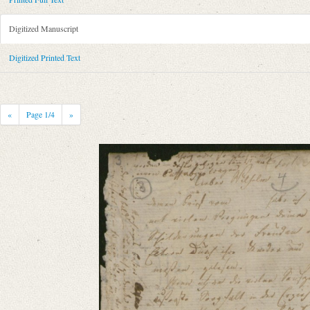
Metadata Concerning Header
Sender: Karl August Schlegel
Digitized Manuscript
Recipient: August Wilhelm von Schlegel
Place of Dispatch: Fort St. George (Madras)
GND
Digitized Printed Text
Place of Destination: Hannover
GND
Date: 26.08.1784
Notations: Empfangsort erschlossen.
«
Page
1
/4
»
Printed Text
Provider: Dresden, Sächsische Landesbibliothek - Staats- und Universitä
OAI Id: 362895996
Bibliography: Walzel, Oskar: Neue Quellen zur Geschichte der älteren r
296.
Incipit: „[1] Fort St. George d. 26. Aug. 1784.
Lieber Wilhelm
Deinen Brief vom ..... habe ich erhalten und mit vielem Vergnügen Dei
Manuscript
Provider: Dresden, Sächsische Landesbibliothek - Staats- und Universitä