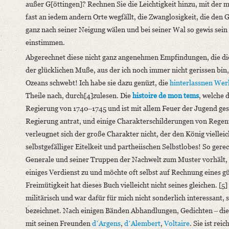
außer G[öttingen]? Rechnen Sie die Leichtigkeit hinzu, mit der
fast an iedem andern Orte wegfällt, die Zwanglosigkeit, die den
Language
ganz nach seiner Neigung wälen und bei seiner Wal so gewis sein
German
einstimmen.
Abgerechnet diese nicht ganz angenehmen Empfindungen, die die 
der glücklichen Muße, aus der ich noch immer nicht gerissen bi
Ozeans schwebt! Ich habe sie dazu genüzt, die
hinterlassnen Wer
Theile nach, durch[4]zulesen. Die
histoire de mon tems
, welche 
Regierung von 1740‒1745 und ist mit allem Feuer der Jugend gesc
Regierung antrat, und einige Charakterschilderungen von Regen
verleugnet sich der große Charakter nicht, der den König vielleic
selbstgefälliger Eitelkeit und partheiischen Selbstlobes! So gere
Generale und seiner Truppen der Nachwelt zum Muster vorhält, so 
einiges Verdienst zu und möchte oft selbst auf Rechnung eines g
Freimütigkeit hat dieses Buch vielleicht nicht seines gleichen. [5
militärisch und war dafür für mich nicht sonderlich interessant, 
bezeichnet. Nach einigen Bänden Abhandlungen, Gedichten ‒ die 
mit seinen Freunden
dʼArgens
,
dʼAlembert
,
Voltaire
. Sie ist re