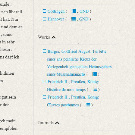
eunde;
Göttingen
(
,
GND
)
sich überall
Hannover
(
,
GND
)
kt hat. Nur
d und dem er
; seine
Works
e in sehr
ieser. ‒
Bürger, Gottfried August: Fürbitte
ns darf ich
eines ans peinliche Kreuz der
Verlegenheit genagelten Herausgebers
ch Ihnen
eines Musenalmanachs
(
)
un
Friedrich II., Preußen, König:
Histoire de mon temps
(
)
Friedrich II., Preußen, König:
 gut sein
Œuvres posthumes
(
)
r der
urch mein
Journals
o empfelen