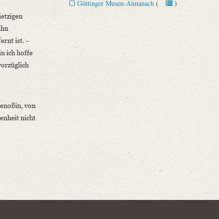
Göttinger Musen-Almanach
(
)
ietzigen
ihn
rnt ist. ‒
n ich hoffe
vorzüglich
genoßin, von
enheit nicht