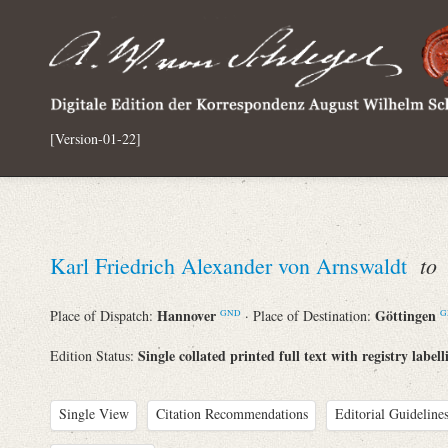
[Version-01-22]
to
Karl Friedrich Alexander von Arnswaldt
A
Hannover
Göttingen
Place of Dispatch:
· Place of Destination:
GND
G
Single collated printed full text with registry labell
Edition Status:
Single View
Citation Recommendations
Editorial Guidelines