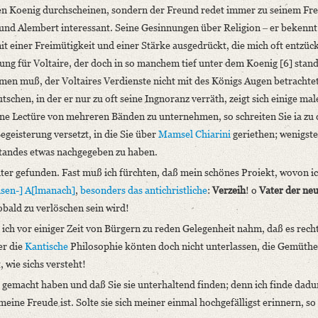
den Koenig durchscheinen, sondern der Freund redet immer zu seinem Fr
und Alembert interessant. Seine Gesinnungen über Religion ‒ er bekennt 
it einer Freimütigkeit und einer Stärke ausgedrückt, die mich oft entzüc
ung für Voltaire, der doch in so manchem tief unter dem Koenig [6] stan
en muß, der Voltaires Verdienste nicht mit des Königs Augen betrachtet
schen, in der er nur zu oft seine Ingnoranz verräth, zeigt sich einige mal
e Lectüre von mehreren Bänden zu unternehmen, so schreiten Sie ia zu d
egeisterung versetzt, in die Sie über
Mamsel Chiarini
geriethen; wenigste
standes etwas nachgegeben zu haben.
ter gefunden. Fast muß ich fürchten, daß mein schönes Proiekt, wovon i
sen-] A[lmanach]
,
besonders das antichristliche
:
Verzeih
! o
Vater der ne
obald zu verlöschen sein wird!
 ich vor einiger Zeit von Bürgern zu reden Gelegenheit nahm, daß es recht
er die
Kantische
Philosophie könten doch nicht unterlassen, die Gemüthe
 wie sichs versteht!
gemacht haben und daß Sie sie unterhaltend finden; denn ich finde dad
l meine Freude ist. Solte sie sich meiner einmal hochgefälligst erinnern, s