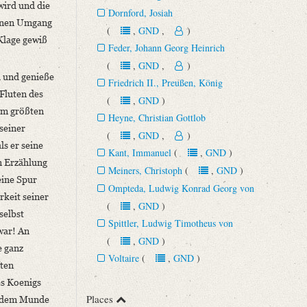
wird und die
Dornford, Josiah
seinen Umgang
(
,
GND
,
)
Klage gewiß
Feder, Johann Georg Heinrich
(
,
GND
,
)
h und genieße
Friedrich II., Preußen, König
Fluten des
(
,
GND
)
dem größten
Heyne, Christian Gottlob
seiner
(
,
GND
,
)
ls er seine
Kant, Immanuel
(
,
GND
)
n Erzählung
Meiners, Christoph
(
,
GND
)
eine Spur
Ompteda, Ludwig Konrad Georg von
rkeit seiner
(
,
GND
)
selbst
Spittler, Ludwig Timotheus von
war! An
(
,
GND
)
e ganz
Voltaire
(
,
GND
)
ften
es Koenigs
Places
in dem Munde