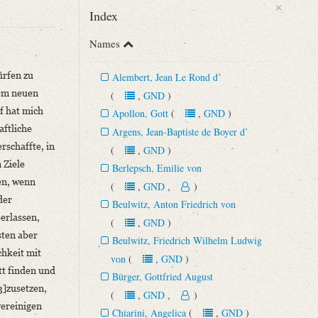
×
Index
Names
ürfen zu
Alembert, Jean Le Rond dʼ
nem neuen
(
,
GND
)
f hat mich
Apollon, Gott
(
,
GND
)
aftliche
Argens, Jean-Baptiste de Boyer d’
rschaffte, in
(
,
GND
)
 Ziele
Berlepsch, Emilie von
en, wenn
(
,
GND
,
)
der
Beulwitz, Anton Friedrich von
erlassen,
(
,
GND
)
sten aber
Beulwitz, Friedrich Wilhelm Ludwig
chkeit mit
von
(
,
GND
)
tt finden und
Bürger, Gottfried August
3]zusetzen,
(
,
GND
,
)
vereinigen
Chiarini, Angelica
(
,
GND
)