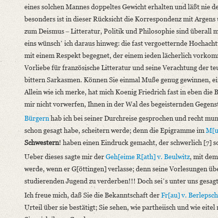
eines solchen Mannes doppeltes Gewicht erhalten und läßt nie 
besonders ist in dieser Rücksicht die Korrespondenz mit Argens 
zum Deismus ‒ Litteratur, Politik und Philosophie sind überall m
eins wünschʼ ich daraus hinweg: die fast vergoetternde Hochacht
mit einem Respekt begegnet, der einem ieden lächerlich vorkomm
Vorliebe für französische Litteratur und seine Verachtung der teut
bittern Sarkasmen. Können Sie einmal Muße genug gewinnen, ein
Allein wie ich merke, hat mich Koenig Friedrich fast in eben die B
mir nicht vorwerfen, Ihnen in der Wal des begeisternden Gegen
Bürgern
hab ich bei seiner Durchreise gesprochen und recht mun
schon gesagt habe, scheitern werde; denn die Epigramme im
M[u
Schwestern
! haben einen Eindruck gemacht, der schwerlich [7] s
Ueber dieses sagte mir der
Geh[eime R[ath] v. Beulwitz
, mit dem
werde, wenn er G[öttingen] verlasse; denn seine Vorlesungen üb
studierenden Jugend zu verderben!!! Doch seiʼs unter uns gesagt,
Ich freue mich, daß Sie die Bekanntschaft der
Fr[au] v. Berlepsch
Urteil über sie bestätigt; Sie sehen, wie partheiisch und wie eite