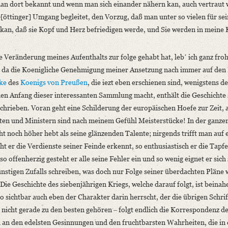
 man dort bekannt und wenn man sich einander nähern kan, auch vertraut 
 G[öttinger] Umgang begleitet, den Vorzug, daß man unter so vielen für 
 kan, daß sie Kopf und Herz befriedigen werde, und Sie werden in meine 
Veränderung meines Aufenthalts zur folge gehabt hat, lebʼ ich ganz fro
n, da die Koenigliche Genehmigung meiner Ansetzung nach immer auf den 
ke
des
Koenigs von Preußen
, die iezt eben erschienen sind, wenigstens 
den Anfang dieser interessanten Sammlung macht, enthält die Geschichte 
hrieben. Voran geht eine Schilderung der europäischen Hoefe zur Zeit, a
ten und Ministern sind nach meinem Gefühl Meisterstücke! In der ganze
ht noch höher hebt als seine glänzenden Talente; nirgends trifft man auf 
cht er die Verdienste seiner Feinde erkennt, so enthusiastisch er die Tapfe
offenherzig gesteht er alle seine Fehler ein und so wenig eignet er sich 
ünstigen Zufalls schreiben, was doch nur Folge seiner überdachten Pläne 
] Die Geschichte des siebenjährigen Kriegs, welche darauf folgt, ist beinah
so sichtbar auch eben der Charakter darin herrscht, der die übrigen Schri
nicht gerade zu den besten gehören ‒ folgt endlich die Korrespondenz d
ich an den edelsten Gesinnungen und den fruchtbarsten Wahrheiten, die 