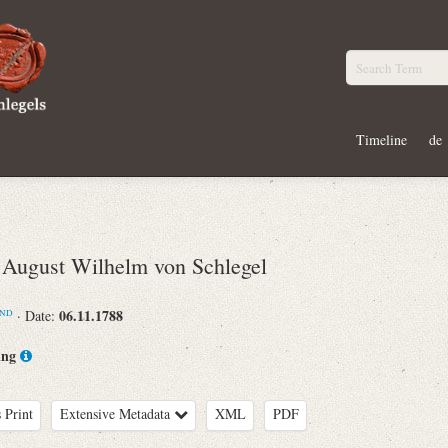
Timeline
de
ugust Wilhelm von Schlegel
06.11.1788
· Date:
ND
ing
 Print
Extensive Metadata
XML
PDF