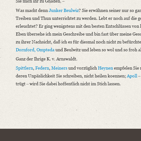
Sie mich ihr zu Gnaden. ‒
Was macht denn
Junker Beulwiz
? Sie erwähnen seiner nur so ga
Treiben und Thun unterrichtet zu werden. Lebt er noch auf die 
erleuchtet? Er ging wenigstens mit den besten Entschlüssen von hi
Eben übersehe ich mein Geschreibe und bin fast über meine Gesch
zu ihrer Nachsicht, daß ich es für diesmal noch nicht zu befürch
Dornford,
Ompteda
und Beulwitz und leben so wol und so froh a
Ganz der Ihrige K. v. Arnswaldt.
Spittlern
,
Federn
,
Meiners
und vorzüglich
Heynen
empfelen Sie m
deren Unpäslichkeit Sie schreiben, nicht heilen koennen;
Apoll
‒
trügt ‒ wird Sie dabei hoffentlich nicht im Stich lassen.