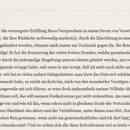
er die verzoegerte Erfüllung Ihres Versprechens in einem Strom von Vorw
he, die Ihre Rückkehr nothwendig machte[n], durch die Einrichtung in ei
gehindert worden, stimmte mich immer zur Nachsicht gegen Sie. Ihr Brie
ädigt! Er hat die Erinnerung der vielen frohen Stunden, welche gemeinsch
 durch die jedesmalige Eingebung unseres Genius geleitet wurden, uns ve
emale ertappt hatte, aufs neue in mir erregt, daß ich mich noch nicht am
gel. In: Die Grenzboten 73 (1914), S. 490‒494.
 wie bei so vielen andern Gelegenheiten: man lernt das Gute erst schätz
 gemacht habe, so reicht sie doch hin, mich von den mancherley Vorzügen 
er die verzoegerte Erfüllung Ihres [...]“
angeweile mit sich führen, so wars doch mehrentheils meiner Wilkühr üb
öhnen soll, das will meinem Freiheitssinne gar nicht einleuchten. Am mei
niversitätsbibliothek
e war und wie ich ihn, wenn schon nicht in gleichem Grade der Vertrauli
se Gleichheit des Alters und der Verhältnisse, unter denen man lebt, Sta
arken Reiz gewinnen, wenn nicht ein gemeinschaftliches und ich darf hin[
 hinzukommt! Und wo solten sich alle diese Erfordernisse wol so leicht 