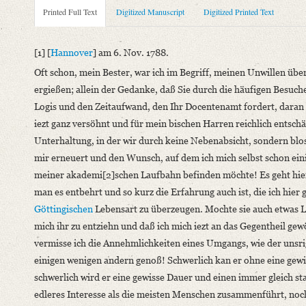
Metadata Concerning Header
Printed Full Text
Digitized Manuscript
Digitized Printed Text
Sender: Karl Friedrich Alexander von Arnswaldt
Recipient: August Wilhelm von Schlegel
[1] [
Hannover
] am 6. Nov. 1788.
Place of Dispatch: Hannover
GND
Oft schon, mein Bester, war ich im Begriff, meinen Unwillen üb
Place of Destination: Göttingen
GND
ergießen; allein der Gedanke, daß Sie durch die häufigen Besuc
Date: 06.11.1788
Logis und den Zeitaufwand, den Ihr Docentenamt fordert, daran 
Notations: Empfangsort erschlossen. Satzfehler korrigiert.
iezt ganz versöhnt und für mein bischen Harren reichlich entsch
Unterhaltung, in der wir durch keine Nebenabsicht, sondern blos
Printed Text
mir erneuert und den Wunsch, auf dem ich mich selbst schon einig
Bibliography: Fiebiger, Otto: Briefe an August Wilhelm Schle
meiner akademi[2]schen Laufbahn befinden möchte! Es geht hier,
Incipit: „[1] [Hannover] am 6. Nov. 1788.
man es entbehrt und so kurz die Erfahrung auch ist, die ich hier
Oft schon, mein Bester, war ich im Begriff, meinen Unwillen üb
Göttingischen
Lebensart zu überzeugen. Mochte sie auch etwas L
Manuscript
mich ihr zu entziehn und daß ich mich iezt an das Gegentheil gew
Provider: Dresden, Sächsische Landesbibliothek - Staats- und U
vermisse ich die Annehmlichkeiten eines Umgangs, wie der unsrig
OAI Id: DE-611-38970
einigen wenigen andern genoß! Schwerlich kan er ohne eine gewis
Classification Number: Mscr.Dresd.e.90,XIX,Bd.1,Nr.18
schwerlich wird er eine gewisse Dauer und einen immer gleich st
Number of Pages: 8 S. auf Doppelbl., hs. m. U.
edleres Interesse als die meisten Menschen zusammenführt, noch
Format: 23,3 x 18,7 cm