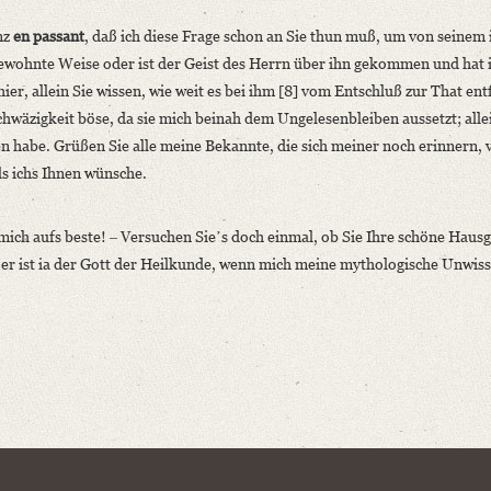
nz
en passant
, daß ich diese Frage schon an Sie thun muß, um von seinem 
gewohnte Weise oder ist der Geist des Herrn über ihn gekommen und hat 
er, allein Sie wissen, wie weit es bei ihm [8] vom Entschluß zur That entfe
wäzigkeit böse, da sie mich beinah dem Ungelesenbleiben aussetzt; allei
ten habe. Grüßen Sie alle meine Bekannte, die sich meiner noch erinnern, 
ls ichs Ihnen wünsche.
ich aufs beste! ‒ Versuchen Sieʼs doch einmal, ob Sie Ihre schöne Haus
 er ist ia der Gott der Heilkunde, wenn mich meine mythologische Unwiss