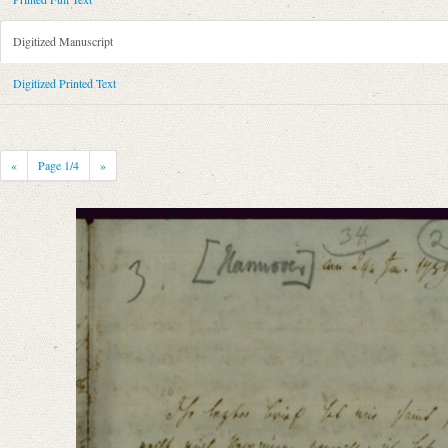
Metadata Concerning Header
Sender: Karl Friedrich Alexander von Arnswaldt
Digitized Manuscript
Recipient: August Wilhelm von Schlegel
Place of Dispatch: Hannover
GND
Digitized Printed Text
Place of Destination: Göttingen
GND
Date: 24.01.1789
Notations: Empfangsort erschlossen.
«
Page
1
/4
»
Printed Text
Bibliography: Fiebiger, Otto: Briefe an August Wilhelm Schlegel. In: 
Incipit: „[1] [Hannover] am 24. Jan. 1789.
Ihr letzter Brief hat mir sammt seiner poetischen Einlage recht viel Ver
Manuscript
Provider: Dresden, Sächsische Landesbibliothek - Staats- und Universitä
OAI Id: DE-611-38970
Classification Number: Mscr.Dresd.e.90,XIX,Bd.1,Nr.20
Number of Pages: 4 S. auf Doppelbl., hs. m. U.
Format: 23,1 x 18,8 cm