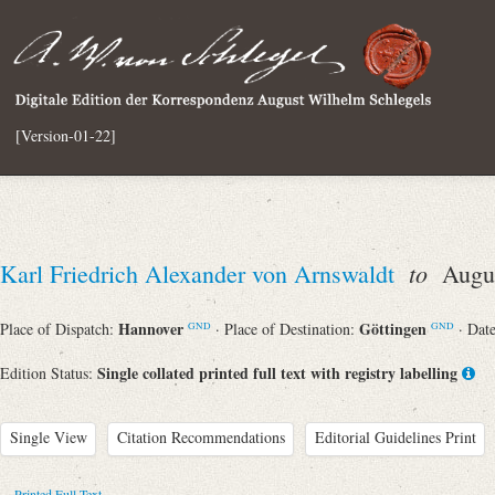
[Version-01-22]
to
Karl Friedrich Alexander von Arnswaldt
Augus
Hannover
Göttingen
Place of Dispatch:
· Place of Destination:
· Dat
GND
GND
Single collated printed full text with registry labelling
Edition Status:
Single View
Citation Recommendations
Editorial Guidelines Print
Printed Full Text