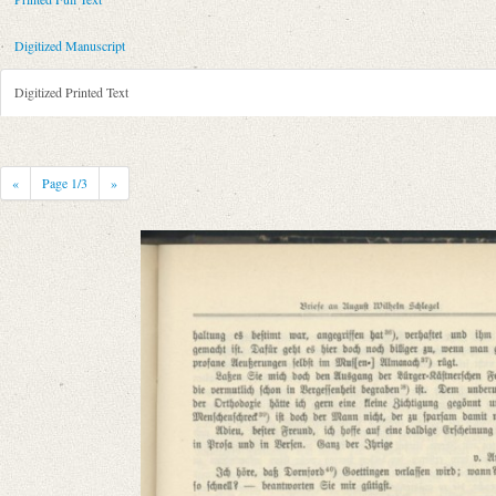
Metadata Concerning Header
Sender: Karl Friedrich Alexander von Arnswaldt
Digitized Manuscript
Recipient: August Wilhelm von Schlegel
Place of Dispatch: Hannover
GND
Digitized Printed Text
Place of Destination: Göttingen
GND
Date: 05.03.1789
Notations: Empfangsort erschlossen.
«
Page
1
/3
»
Printed Text
Bibliography: Fiebiger, Otto: Briefe an August Wilhelm Schlegel. In: 
Incipit: „[1] Hannover am 5. März 1789.
Sie koennen gewiß, mein Bester, unsre Goettingschen Abendunterhaltung
Manuscript
Provider: Dresden, Sächsische Landesbibliothek - Staats- und Universitä
OAI Id: DE-611-38970
Classification Number: Mscr.Dresd.e.90,XIX,Bd.1,Nr.21
Number of Pages: 4 S. auf Doppelbl., hs. m. U.
Format: 23,3 x 19,1 cm