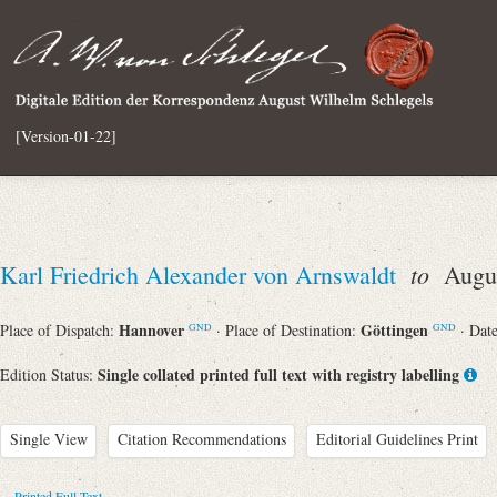
[Version-01-22]
to
Karl Friedrich Alexander von Arnswaldt
Augus
Hannover
Göttingen
Place of Dispatch:
· Place of Destination:
· Dat
GND
GND
Single collated printed full text with registry labelling
Edition Status:
Single View
Citation Recommendations
Editorial Guidelines Print
Printed Full Text