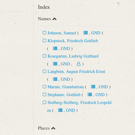
×
Index
Names
Johnson, Samuel
(
,
GND
)
Klopstock, Friedrich Gottlieb
(
,
GND
)
Kosegarten, Ludwig Gotthard
(
,
GND
,
)
Langbein, August Friedrich Ernst
(
,
GND
)
Marino, Giambattista
(
,
GND
)
Stephanie, Gottlieb
(
,
GND
)
Stolberg-Stolberg, Friedrich Leopold
zu
(
,
GND
)
Places