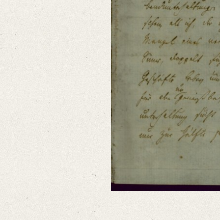
Language
German
English