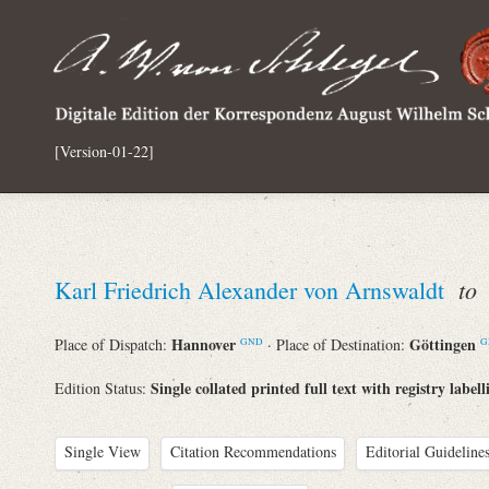
[Version-01-22]
to
Karl Friedrich Alexander von Arnswaldt
A
Hannover
Göttingen
Place of Dispatch:
· Place of Destination:
GND
G
Single collated printed full text with registry labell
Edition Status:
Single View
Citation Recommendations
Editorial Guidelines