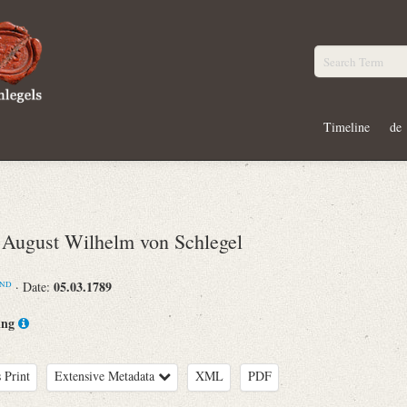
Timeline
de
ugust Wilhelm von Schlegel
05.03.1789
· Date:
ND
ing
 Print
Extensive Metadata
XML
PDF