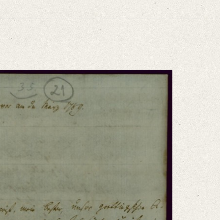
gel. In: Die Grenzboten 73 (1914), S. 497‒499.
rhaltungen nicht mit der Sehnsucht zurückwünschen als ich, [...]“
niversitätsbibliothek