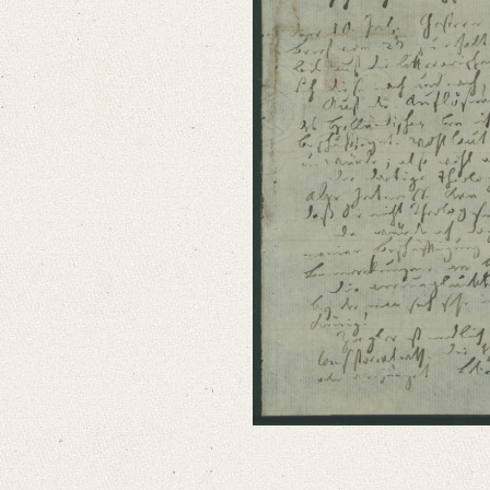
Editors
Bamberg, Claudia
Varwig, Olivia