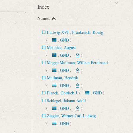
×
Index
Names
Ludwig XVI., Frankreich, König
(
,
GND
)
Matthiae, August
(
,
GND
,
)
Mogge Muilman, Willem Ferdinand
(
,
GND
,
)
Muilman, Hendrik
(
,
GND
,
)
Planck, Gottlieb J.
(
,
GND
)
Schlegel, Johann Adolf
(
,
GND
,
)
Ziegler, Werner Carl Ludwig
(
,
GND
)