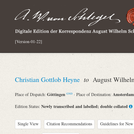
[Version-01-22]
to
Christian Gottlob Heyne
August Wilhelm
Göttingen
Amsterda
Place of Dispatch:
· Place of Destination:
GND
Newly transcribed and labelled; double collated
Edition Status:
Single View
Citation Recommendations
Guidelines for New 