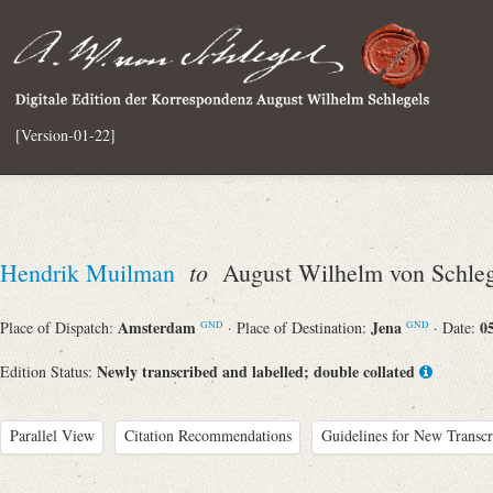
[Version-01-22]
to
Hendrik Muilman
August Wilhelm von Schleg
Amsterdam
Jena
0
Place of Dispatch:
· Place of Destination:
· Date:
GND
GND
Newly transcribed and labelled; double collated
Edition Status:
Parallel View
Citation Recommendations
Guidelines for New Transcr