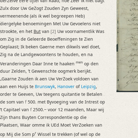
derZelve Eere tijtel van Raad; hoe Zeer ik niet dagt
Language
Zulx door Uw GeZogt Zouden Zyn Geweest,
Dutch
vermeenende (als ik wel begreepen Heb)
diergelyke benoemingen Met Uw Gevoelens niet
Editors
strookte, en het
But
van
[2]
Uw voornamentlik Was
Hoenen, Armin
om Zig in de Geleerde Beoeffeningen te Zien
Liuzzo, David
Geplaast; Ik beken Gaerne men dikwils wel doet,
Pheiff, Jeffrey
Zig na de Landgewoontens te houden, en na
Steinbrink, Gesa
men
Veranderingen Daar Inne te haaken
op den
Varwig, Olivia
duur Zelden, ’t Gewenschte oogmerk berijkt.
„Gaarne Zouden ik aen Uw VerZoek voldoen van
aan een Huijs te
Brunswyk
,
Hanover
of
Leipzig
,
order te Geeven, Uw teegens quitantie te Betalen
de som van
f
500. met Byvoeging van de Intrest op
’t Capitael van
f
2500.‒ voor 12 maanden, Maar wij
Zijn thans Buyten Correspondentie op die
Plaatsen, Waar omme ik UEd Moet VerZoeken van
r
op Mij die Som p
Wissel te trekken (of wel op de