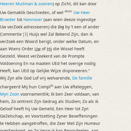
Heeren Muilman & soonen
) op Zicht, dit kan door
door
Uw Gemaklik Geschieden, of wel
Uw Heer
Broeder
tot
Hannover
(aan wien deeze ingevolge
Uw verZoek adresseeren) die
Zig
by ’t een of ander
Commertie
[3]
Huijs wel Zal Bekend Zijn, dan ik
verZoek een Woord berigt, onder welke Datum, en
aan Wiens Order
Uw
of
Hij
die Wissel heeft
Gesteld. Weest verZeekerd van de Prompte
Voldoening En na maaten UEd het overige nodig
Heeft, kan UEd op Gelijke Wijze disponeeren.“
Wij Zyn alle God Lof vrij welvarende,
De famille
ts
chargeerd Mij hun Compl
aan Uw afteleggen,
Myn Zoon
voornamentlik; Ik ben Zeer voldaan, van
hem, Zo omtrent Zijn Gedrag als Studien; Zo als ik
Geloof heeft hij Uw Gemeld, Een Heer tot Zyn
GeZelschap, en Voortzetting Zyner Beoeffeningen
te Hebben aangetroffen, die Zeer Met Zijn Humeur
overEenkomt, en Zo Verre ik kan Beoordeelen, aan