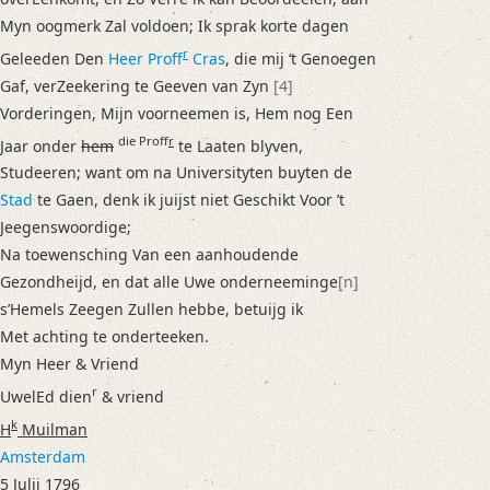
Myn oogmerk Zal voldoen; Ik sprak korte dagen
r
Geleeden Den
Heer Proff
Cras
, die mij ‘t Genoegen
Gaf, verZeekering te Geeven van Zyn
[4]
Vorderingen, Mijn voorneemen is, Hem nog Een
die Proff
r
Jaar onder
hem
te Laaten blyven,
Studeeren; want om na Universityten buyten de
Stad
te Gaen, denk ik juijst niet Geschikt Voor ’t
Jeegenswoordige;
Na toewensching Van een aanhoudende
Gezondheijd, en dat alle Uwe onderneeminge
[n]
s’Hemels Zeegen Zullen hebbe, betuijg ik
Met achting te onderteeken.
Myn Heer & Vriend
r
UwelEd dien
& vriend
k
H
Muilman
Amsterdam
5 Julij 1796