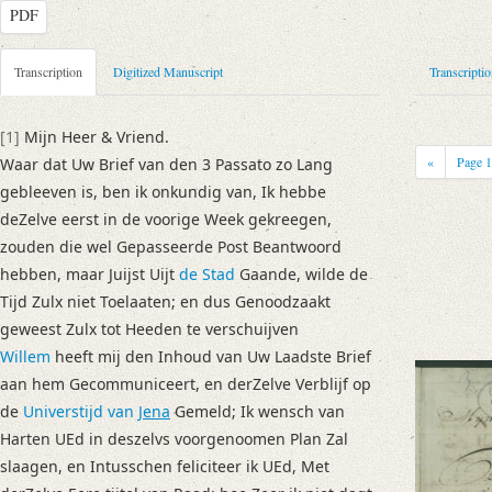
PDF
Metadata Concerning Header
Transcription
Digitized Manuscript
Transcripti
Sender: Hendrik Muilman
Recipient: August Wilhelm von Schlegel
[1]
Mijn Heer & Vriend.
Place of Dispatch: Amsterdam
GND
«
Page
Waar dat Uw Brief van den 3 Passato zo Lang
Place of Destination: Jena
GND
gebleeven is, ben ik onkundig van, Ik hebbe
Date: 05.07.1796
deZelve eerst in de voorige Week gekreegen,
Notations: Empfangsort erschlossen.
zouden die wel Gepasseerde Post Beantwoord
hebben, maar Juijst Uijt
de Stad
Gaande, wilde de
Manuscript
Tijd Zulx niet Toelaaten; en dus Genoodzaakt
Provider: Dresden, Sächsische Landesbibliothek - Staats- und Universitä
geweest Zulx tot Heeden te verschuijven
OAI Id: DE-1a-34292
Willem
heeft mij den Inhoud van Uw Laadste Brief
Classification Number: Mscr.Dresd.e.90,XIX,Bd.15,Nr.81
aan hem Gecommuniceert, en derZelve Verblijf op
Number of Pages: 4S. auf Doppelbl., hs. m. U.
de
Universtijd van
Jena
Gemeld; Ik wensch van
Format: 23,8 x 19,5 cm
Harten UEd in deszelvs voorgenoomen Plan Zal
Incipit: „[1] Mijn Heer & Vriend.
slaagen, en Intusschen feliciteer ik UEd, Met
Waar dat Uw Brief van den 3 Passato zo Lang gebleeven is, ben ik onkun