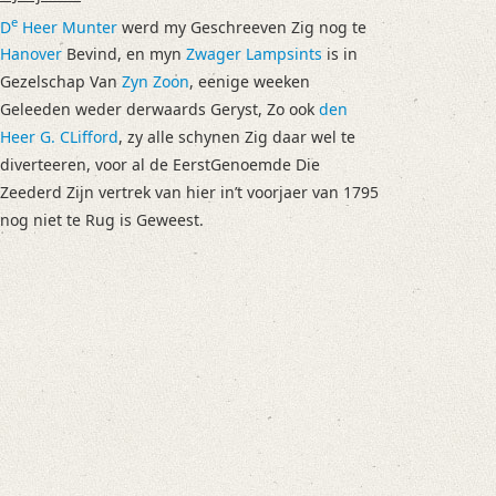
e
D
Heer Munter
werd my Geschreeven Zig nog te
Hanover
Bevind, en myn
Zwager Lampsints
is in
Gezelschap Van
Zyn Zoon
, eenige weeken
Geleeden weder derwaards Geryst, Zo ook
den
Heer G. CLifford
, zy alle schynen Zig daar wel te
diverteeren, voor al de EerstGenoemde Die
Zeederd Zijn vertrek van hier in’t voorjaer van 1795
nog niet te Rug is Geweest.