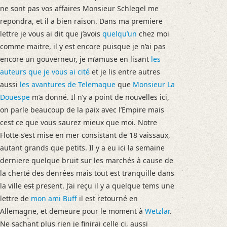
ne sont pas vos affaires Monsieur Schlegel me
repondra, et il a bien raison. Dans ma premiere
lettre je vous ai dit que j’avois
quelqu’un
chez moi
comme maitre, il y est encore puisque je n’ai pas
encore un gouverneur, je m’amuse en lisant
les
auteurs que je vous ai cité
et je lis entre autres
aussi
les avantures de Telemaque
que
Monsieur La
Douespe
m’a donné. Il n’y a point de nouvelles ici,
on parle beaucoup de la paix avec l’Empire mais
cest ce que vous saurez mieux que moi. Notre
Flotte s’est mise en mer consistant de 18 vaissaux,
autant grands que petits. Il y a eu ici la semaine
derniere quelque bruit sur les marchés à cause de
la cherté des denrées mais tout est tranquille dans
la ville
est
present. J’ai reçu il y a quelque tems une
lettre de
mon ami Buff
il est retourné en
Allemagne, et demeure pour le moment à
Wetzlar
.
Ne sachant plus rien je finirai celle ci, aussi