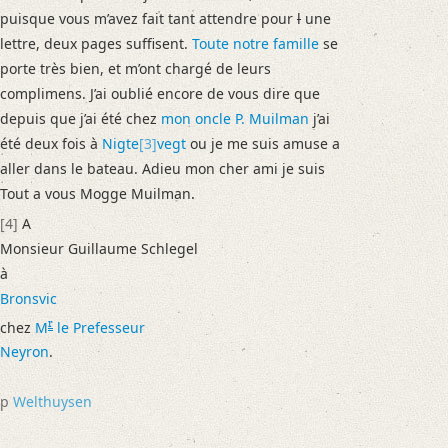
puisque vous m’avez fait tant attendre pour
l
une
lettre, deux pages suffisent.
Toute notre famille
se
porte très bien, et m’ont chargé de leurs
complimens. J’ai oublié encore de vous dire que
depuis que j’ai été chez
mon oncle P. Muilman
j’ai
été deux fois à
Nigte
[3]
vegt
ou je me suis amuse a
aller dans le bateau. Adieu mon cher ami je suis
Tout a vous Mogge Muilman
.
[4]
A
Monsieur Guillaume Schlegel
à
Bronsvic
r
chez
M
le Prefesseur
Neyron
.
p
Welthuysen