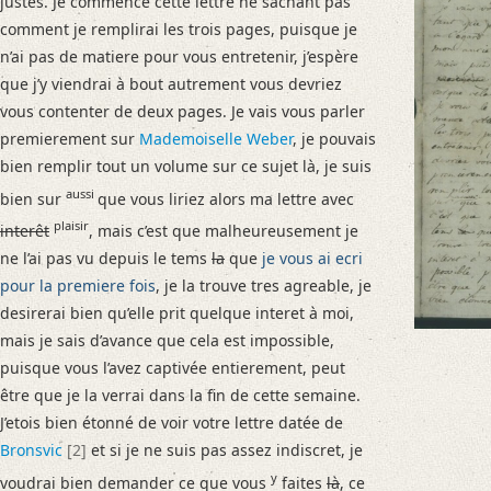
justes.
Je commence cette lettre ne sachant pas
Language
comment je remplirai les trois pages
, puisque je
French
n’ai pas de matiere pour vous entretenir, j’espère
que j’y viendrai à bout autrement vous devriez
Editors
vous contenter de deux pages. Je vais vous parler
Falk, Clio
premierement sur
Mademoiselle Weber
, je pouvais
Varwig, Olivia
bien remplir tout un volume sur ce sujet là, je suis
aussi
bien sur
que vous liriez alors ma lettre avec
plaisir
interêt
, mais c’est que malheureusement je
ne l’ai pas vu depuis le tems
la
que
je vous ai ecri
pour la premiere fois
, je la trouve tres agreable, je
desirerai bien qu’elle prit quelque interet à moi,
mais je sais d’avance que cela est impossible,
puisque vous l’avez captivée entierement, peut
être que je la verrai dans la fin de cette semaine.
J’etois bien étonné de voir votre lettre datée de
Bronsvic
[2]
et si je ne suis pas assez indiscret, je
y
voudrai bien demander ce que vous
faites
là
, ce