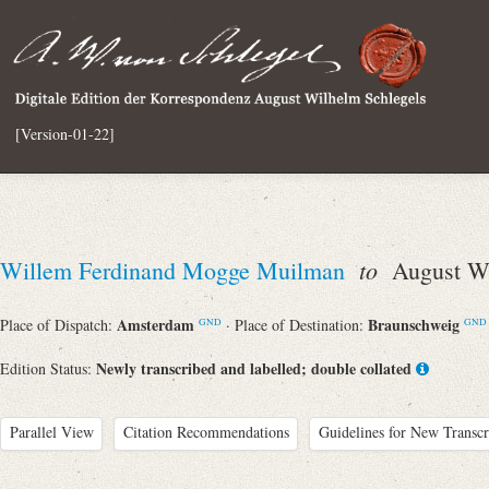
[Version-01-22]
to
Willem Ferdinand Mogge Muilman
August Wi
Amsterdam
Braunschweig
Place of Dispatch:
· Place of Destination:
GND
GND
Newly transcribed and labelled; double collated
Edition Status:
Parallel View
Citation Recommendations
Guidelines for New Transcr