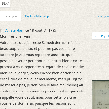
PDF
Metadata Concerning Header
Transcription
Digitized Manuscript
Transcripti
Sender: Willem Ferdinand Mogge Muilman
Recipient: August Wilhelm von Schlegel
[1]
Amsterdam
ce 18 Aout. A. 1795
Place of Dispatch: Amsterdam
GND
«
Page
Mon tres cher Ami
Place of Destination: Braunschweig
GND
Votre lettre que j’ai reçue Samedi dernier m’a fait
Date: 18.08.1795
beaucoup de plaisir, et pour ne pas vous faire
attendre je vais vous repondre aussi tôt que
Manuscript
possible, avouez pourtant que je suis bien exact et
Provider: Dresden, Sächsische Landesbibliothek - Staats- und Universitä
prompt a vous répondre! a l’égard de cela je merite
OAI Id: DE-1a-34292
bien de louanges, (voila encore mon ancien foible
Classification Number: Mscr.Dresd.e.90,XIX,Bd.15,Nr.85
c’est à dire de me louer moi même, mais puisqu’on
Number of Pages: 3S. auf Doppelbl., hs. m. U. u. Adresse
ne me loue pas, je dois bien le faire
moi-même
) Au
Format: 23,2 x 18,8 cm
contraire vous n’en meritez pas du tout estque cela
Incipit: „[1] Amsterdam ce 18 Aout. A. 1795
s’appelle votre debut, mais pour cette fois ci je
Mon tres cher Ami
vous le pardonnerai, puisque les raisons sont
Votre lettre que j’ai reçue Samedi dernier m’a fait beaucoup de [...]“