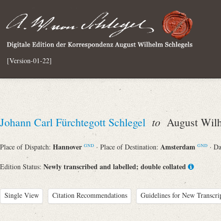
[Version-01-22]
to
Johann Carl Fürchtegott Schlegel
August Wilh
Hannover
Amsterdam
Place of Dispatch:
· Place of Destination:
· D
GND
GND
Newly transcribed and labelled; double collated
Edition Status:
Single View
Citation Recommendations
Guidelines for New Transcri