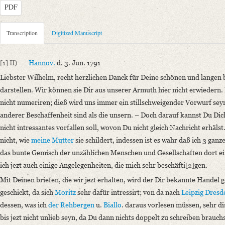
PDF
Metadata Concerning Header
Transcription
Digitized Manuscript
Sender: Johann Carl Fürchtegott Schlegel
Recipient: August Wilhelm von Schlegel
[1]
II)
Hannov.
d. 3. Jun. 1791
Place of Dispatch: Hannover
GND
Liebster Wilhelm, recht herzlichen Danck für Deine schönen und langen b
Place of Destination: Amsterdam
GND
darstellen.
Wir können sie Dir aus unserer Armuth hier nicht erwiedern. 
Date: 03.06.1791
nicht numeriren; dieß wird uns immer ein stillschweigender Vorwurf se
Notations: Empfangsort erschlossen.
anderer Beschaffenheit sind als die unsern. – Doch darauf kannst Du Dic
nicht intressantes vorfallen soll, wovon Du nicht gleich Nachricht erhälst
Manuscript
nicht, wie
meine Mutter
sie schildert, indessen ist es wahr daß ich 3 gan
Provider: Dresden, Sächsische Landesbibliothek - Staats- und Universitä
das bunte Gemisch der unzählichen Menschen und Gesellschaften dort e
OAI Id: DE-1a-34097
ich jezt auch einige Angelegenheiten, die mich sehr beschäfti
[2]
gen.
Classification Number: Mscr.Dresd.e.90,XIX,Bd.23,Nr.57
Number of Pages: 2S., hs. m. U.
Mit Deinen briefen, die wir jezt erhalten, wird der Dir bekannte Handel 
Format: 19 x 11,6 cm
geschickt, da sich
Moritz
sehr dafür intressirt; von da nach
Leipzig
Dresd
Incipit: „[1] II) Hannov. d. 3. Jun. 1791
dessen, was ich
der Rehbergen
u.
Biallo
. daraus vorlesen müssen, sehr d
Liebster Wilhelm, recht herzlichen Danck für Deine schönen und langen b
bis jezt nicht unlieb seyn, da Du dann nichts doppelt zu schreiben brauch