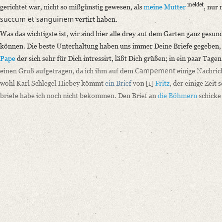
meldet
gerichtet war, nicht so mißgünstig gewesen, als
meine Mutter
, nur
Language
succum et sanguinem
vertirt haben.
German
Was das wichtigste ist, wir sind hier alle drey auf dem Garten ganz gesund
Editors
können. Die beste Unterhaltung haben uns immer Deine Briefe gegeben, u
Bamberg, Claudia
Pape
der sich sehr für Dich intressirt, läßt Dich grüßen; in ein paar Tage
Varwig, Olivia
Campement
einen Gruß aufgetragen, da ich ihm auf dem
einige Nachric
wohl Karl Schlegel Hiebey kömmt
ein Brief
von
[1]
Fritz
, der einige Zeit
briefe habe ich noch nicht bekommen. Den Brief an
die Böhmern
schicke 