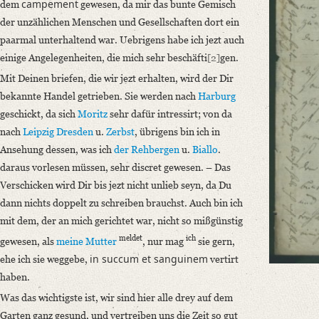
campement
dem
gewesen, da mir das bunte Gemisch
Language
der unzählichen Menschen und Gesellschaften dort ein
German
paarmal unterhaltend war. Uebrigens habe ich jezt auch
einige Angelegenheiten, die mich sehr beschäfti
[2]
gen.
Editors
Bamberg, Claudia
Mit Deinen briefen, die wir jezt erhalten, wird der Dir
Varwig, Olivia
bekannte Handel getrieben. Sie werden nach
Harburg
geschickt, da sich
Moritz
sehr dafür intressirt; von da
nach
Leipzig
Dresden
u.
Zerbst
, übrigens bin ich in
Ansehung dessen, was ich
der Rehbergen
u.
Biallo
.
daraus vorlesen müssen, sehr discret gewesen. – Das
Verschicken wird Dir bis jezt nicht unlieb seyn, da Du
dann nichts doppelt zu schreiben brauchst. Auch bin ich
mit dem, der an mich gerichtet war, nicht so mißgünstig
meldet
ich
gewesen, als
meine Mutter
, nur mag
sie gern,
in succum et sanguinem
ehe ich sie weggebe,
vertirt
haben.
Was das wichtigste ist, wir sind hier alle drey auf dem
Garten ganz gesund, und vertreiben uns die Zeit so gut