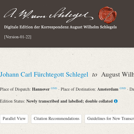
[Version-01-22]
to
Johann Carl Fürchtegott Schlegel
August Wilh
Hannover
Amsterdam
Place of Dispatch:
· Place of Destination:
· D
GND
GND
Newly transcribed and labelled; double collated
Edition Status:
Parallel View
Citation Recommendations
Guidelines for New Transcr