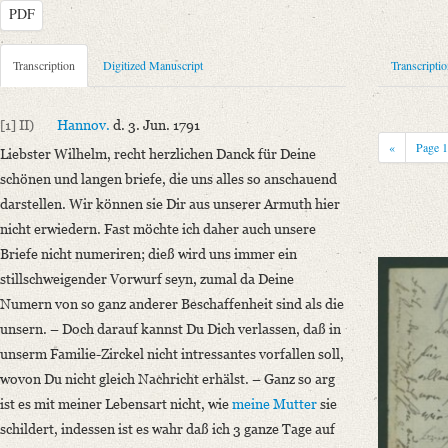
PDF
Metadata Concerning Header
Transcription
Digitized Manuscript
Transcripti
Sender: Johann Carl Fürchtegott Schlegel
Recipient: August Wilhelm von Schlegel
[1]
II)
Hannov.
d. 3. Jun. 1791
Place of Dispatch: Hannover
GND
«
Page
Liebster Wilhelm, recht herzlichen Danck für Deine
Place of Destination: Amsterdam
GND
schönen und langen briefe, die uns alles so anschauend
Date: 03.06.1791
darstellen.
Wir können sie Dir aus unserer Armuth hier
Notations: Empfangsort erschlossen.
nicht erwiedern. Fast möchte ich daher auch unsere
Briefe nicht numeriren; dieß wird uns immer ein
Manuscript
stillschweigender Vorwurf seyn, zumal da Deine
Provider: Dresden, Sächsische Landesbibliothek - Staats- und Universitä
Numern von so ganz anderer Beschaffenheit sind als die
OAI Id: DE-1a-34097
unsern. – Doch darauf kannst Du Dich verlassen, daß in
Classification Number: Mscr.Dresd.e.90,XIX,Bd.23,Nr.57
unserm Familie-Zirckel nicht intressantes vorfallen soll,
Number of Pages: 2S., hs. m. U.
wovon Du nicht gleich Nachricht erhälst. – Ganz so arg
Format: 19 x 11,6 cm
ist es mit meiner Lebensart nicht, wie
meine Mutter
sie
Incipit: „[1] II) Hannov. d. 3. Jun. 1791
schildert, indessen ist es wahr daß ich 3 ganze Tage auf
Liebster Wilhelm, recht herzlichen Danck für Deine schönen und langen b