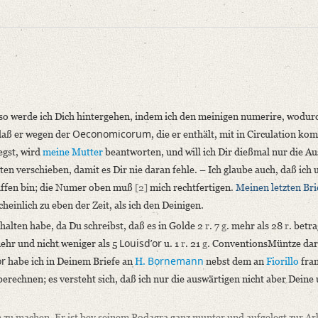
, so werde ich Dich hintergehen, indem ich den meinigen numerire, wodurc
Oeconomicorum
 daß er wegen der
, die er enthält, mit in Circulation k
egst, wird
meine Mutter
beantworten, und will ich Dir dießmal nur die A
niversitätsbibliothek
n verschieben, damit es Dir nie daran fehle. – Ich glaube auch, daß ich 
griffen bin; die Numer oben muß
[2]
mich rechtfertigen.
Meinen letzten Bri
einlich zu eben der Zeit, als ich den Deinigen.
rhalten habe, da Du schreibst, daß es in Golde 2
r
. 7
g
. mehr als 28
r
. betr
Louisdʼor
ehr und nicht weniger als 5
u. 1
r
. 21
g
. ConventionsMüntze dar
or
Bornemann
habe ich in Deinem Briefe an
H.
nebst dem an
Fiorillo
fran
rechnen; es versteht sich, daß ich nur die auswärtigen nicht aber Deine 
, so werde ich Dich hintergehen, [...]“
zu machen. Er ist bey seinem Podagra ganz munter und aufgelegt zur Arb