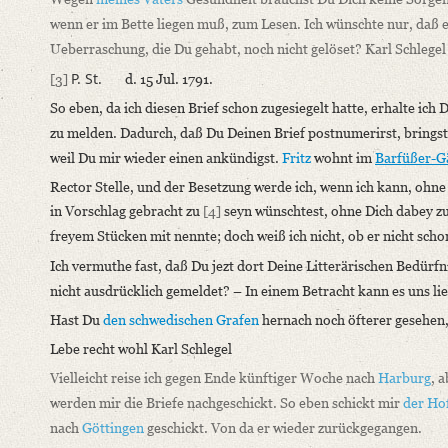
Language
wenn er im Bette liegen muß, zum Lesen. Ich wünschte nur, daß 
German
Ueberraschung, die Du gehabt, noch nicht gelöset? Karl Schlegel
P. St.
[3]
d.
15 Jul. 1791.
Editors
So eben, da ich diesen Brief schon zugesiegelt hatte, erhalte ich
Bamberg, Claudia
zu melden. Dadurch, daß Du Deinen Brief postnumerirst, brings
Varwig, Olivia
weil Du mir wieder einen ankündigst.
Fritz
wohnt im
Barfüßer-G
Rector Stelle, und der Besetzung werde ich, wenn ich kann, ohn
in Vorschlag gebracht zu
[4]
seyn wünschtest, ohne Dich dabey z
freyem Stücken mit nennte; doch weiß ich nicht, ob er nicht scho
Ich vermuthe fast, daß Du jezt dort Deine Litterärischen Bedürfni
nicht ausdrücklich gemeldet? – In einem Betracht kann es uns lie
Hast Du
den schwedischen Grafen
hernach noch öfterer gesehen
Lebe recht wohl Karl Schlegel
Vielleicht reise ich gegen Ende künftiger Woche nach
Harburg
, 
werden mir die Briefe nachgeschickt. So eben schickt mir
der Ho
nach
Göttingen
geschickt. Von da er wieder zurückgegangen.