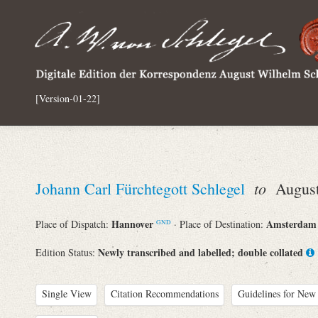
[Version-01-22]
to
Johann Carl Fürchtegott Schlegel
August 
Hannover
Amsterda
Place of Dispatch:
· Place of Destination:
GND
Newly transcribed and labelled; double collated
Edition Status:
Single View
Citation Recommendations
Guidelines for New 