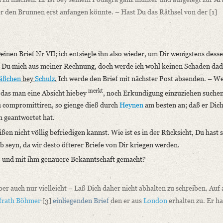
er den Brunnen erst anfangen könnte. – Hast Du das Räthsel von der
[1]
 Deinen Brief Nr VII; ich entsiegle ihn also wieder, um Dir wenigstens de
t Du mich aus meiner Rechnung, doch werde ich wohl keinen Schaden da
äßchen
bey
Schulz
.
Ich werde den Brief mit nächster Post absenden. – W
merkt
e das man eine Absicht hiebey
, noch Erkundigung einzuziehen such
u compromittiren, so gienge dieß durch
Heynen
am besten an; daß er Dich,
n geantwortet hat.
ßen nicht völlig befriedigen kannst. Wie ist es in der Rücksicht, Du hast 
b seyn, da wir desto öfterer Briefe von Dir kriegen werden.
, und mit ihm genauere Bekanntschaft gemacht?
aber auch nur vielleicht – Laß Dich daher nicht abhalten zu schreiben. Auf a
frath Böhmer
[3]
einliegenden Brief
den er aus
London
erhalten zu. Er ha