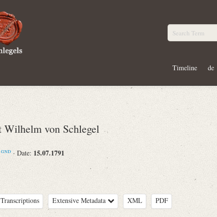
Timeline
de
Wilhelm von Schlegel
m
15.07.1791
· Date:
GND
Transcriptions
Extensive Metadata
XML
PDF