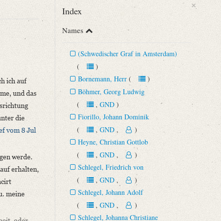
×
Index
Names
(Schwedischer Graf in Amsterdam)
(
)
Bornemann, Herr
(
)
h ich auf
Böhmer, Georg Ludwig
omme, und das
(
,
GND
)
usrichtung
Fiorillo, Johann Dominik
unter die
(
,
GND
,
)
ef vom 8 Jul
Heyne, Christian Gottlob
(
,
GND
,
)
agen werde.
Schlegel, Friedrich von
auf erhalten,
(
,
GND
,
)
cirt
Schlegel, Johann Adolf
u. meine
(
,
GND
,
)
Schlegel, Johanna Christiane
eit, oder