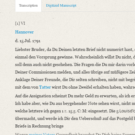
Metadata Concerning Header
Transcription
Digitized Manuscript
Sender: Johann Carl Fürchtegott Schlegel
Recipient: August Wilhelm von Schlegel
[1]
VI
Place of Dispatch: Hannover
GND
Hannover
Place of Destination: Amsterdam
GND
d. 15 Jul. 1791
Date: 15.07.1791
Liebster Bruder,
da Du Deinen letzten Brief nicht numerirt hast
Notations: Empfangsort erschlossen.
einmal den Vorsprung gewinne
. Wahrscheinlich willst Du nicht,
Manuscript
soll denn auch nicht geschehen. Die Fragen die Du mir darin vorl
Provider: Dresden, Sächsische Landesbibliothek - Staats- und U
Deiner Commissionen melden, und alles übrige auf müßigere Zeite
OAI Id: DE-1a-34097
Anklage Deiner Freunde, die Dir selten schreiben, nicht mit be
Classification Number: Mscr.Dresd.e.90,XIX,Bd.23,Nr.61
mit dem von
Tatter
wirst Du ohne Zweifel erhalten haben, wahrsch
Number of Pages: 4S., hs. m. U.
Auf die Assignation scheinst Du mehr Geld zu erwarten, als ich e
Format: 19,2 x 11,6 cm
Ich habe aber, wie Du aus beygehender Note sehen wirst, nicht m
Incipit: „[1] VI
Louisdʼ
welche letztere ich gegen 1
r
. 15
g
. C: M: eingesetzt. Die 5
Hannover
übermacht, und werde ich Dir den Ueberschuß auf das Postgeld be
d. 15 Jul. 1791
Briefe in Rechnung bringe
Liebster Bruder, da Du Deinen letzten Brief nicht numerirt hast
Wegen
meines Vaters
Gesundheit brauchst Du Dich keine Sorgen 