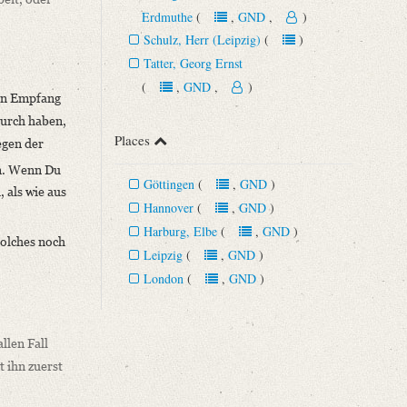
Erdmuthe
(
,
GND
,
)
Schulz, Herr (Leipzig)
(
)
Tatter, Georg Ernst
(
,
GND
,
)
ssen Empfang
durch haben,
Places
egen der
en. Wenn Du
Göttingen
(
,
GND
)
 als wie aus
Hannover
(
,
GND
)
Harburg, Elbe
(
,
GND
)
solches noch
Leipzig
(
,
GND
)
London
(
,
GND
)
llen Fall
t ihn zuerst