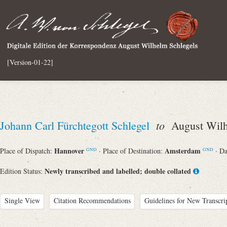
[Version-01-22]
to
Johann Carl Fürchtegott Schlegel
August Wilh
Hannover
Amsterdam
Place of Dispatch:
· Place of Destination:
· D
GND
GND
Newly transcribed and labelled; double collated
Edition Status:
Single View
Citation Recommendations
Guidelines for New Transcri