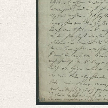
Language
German
Editors
Bamberg, Claudia
Varwig, Olivia