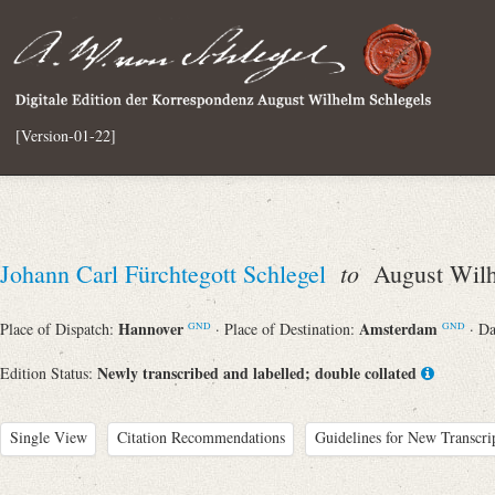
[Version-01-22]
to
Johann Carl Fürchtegott Schlegel
August Wilh
Hannover
Amsterdam
Place of Dispatch:
· Place of Destination:
· D
GND
GND
Newly transcribed and labelled; double collated
Edition Status:
Single View
Citation Recommendations
Guidelines for New Transcri