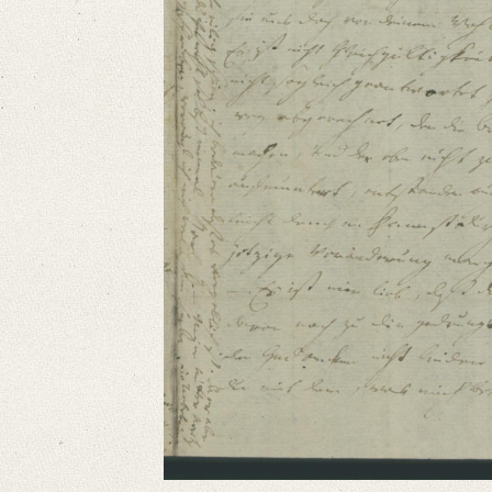
Language
German
Editors
Bamberg, Claudia
Varwig, Olivia
Zeil, Sophia