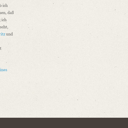
b ich
hen, daß
 ich
scht,
itz
und
t
ines