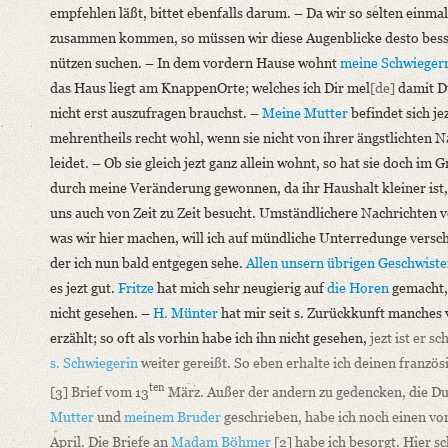
empfehlen läßt, bittet ebenfalls darum. – Da wir so selten einmal
zusammen kommen, so müssen wir diese Augenblicke desto bess
nützen suchen. – In dem vordern Hause wohnt
meine Schwieger
das Haus liegt am KnappenOrte; welches ich Dir mel
[de]
damit D
nicht erst auszufragen brauchst. –
Meine Mutter
befindet sich je
mehrentheils recht wohl, wenn sie nicht von ihrer ängstlichten N
leidet. – Ob sie gleich jezt ganz allein wohnt, so hat sie doch im 
durch meine Veränderung gewonnen, da ihr Haushalt kleiner ist,
uns auch von Zeit zu Zeit besucht. Umständlichere Nachrichten 
was wir hier machen, will ich auf mündliche Unterredunge versc
der ich nun bald entgegen sehe.
Allen unsern übrigen Geschwiste
es jezt gut.
Fritze
hat mich sehr neugierig auf
die Horen
gemacht, 
nicht gesehen. –
H. Münter
hat mir seit s. Zurückkunft manches 
erzählt; so oft als vorhin habe ich ihn nicht gesehen,
jezt ist er s
s. Schwiegerin
weiter gereißt. So eben erhalte ich deinen französ
ten
[3]
Brief vom 13
März. Außer der andern zu gedencken, die D
Mutter
und
meinem Bruder
geschrieben, habe ich noch einen von
April. Die Briefe an
Madam Böhmer
[2]
habe ich besorgt. Hier sc