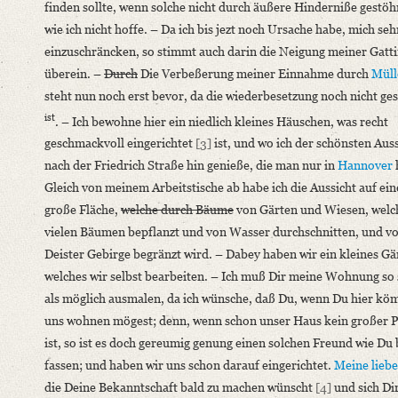
finden sollte, wenn solche nicht durch äußere Hinderniße gestöh
wie ich nicht hoffe. – Da ich bis jezt noch Ursache habe, mich seh
Editors
einzuschräncken, so stimmt auch darin die Neigung meiner Gatt
Bamberg, Claudia
überein. –
Durch
Die Verbeßerung meiner Einnahme durch
Müll
Varwig, Olivia
steht nun noch erst bevor, da die wiederbesetzung noch nicht ge
Zeil, Sophia
ist
. – Ich bewohne hier ein niedlich kleines Häuschen, was recht
geschmackvoll eingerichtet
[3]
ist, und wo ich der schönsten Aus
nach der Friedrich Straße hin genieße, die man nur in
Hannover
Gleich von meinem Arbeitstische ab habe ich die Aussicht auf ein
große Fläche,
welche durch Bäume
von Gärten und Wiesen, welc
vielen Bäumen bepflanzt und von Wasser durchschnitten, und v
Deister Gebirge begränzt wird. – Dabey haben wir ein kleines Gä
welches wir selbst bearbeiten. – Ich muß Dir meine Wohnung so
als möglich ausmalen, da ich wünsche, daß Du, wenn Du hier kö
uns wohnen mögest; denn, wenn schon unser Haus kein großer P
ist, so ist es doch gereumig genung einen solchen Freund wie Du b
fassen; und haben wir uns schon darauf eingerichtet.
Meine liebe
die Deine Bekanntschaft bald zu machen wünscht
[4]
und sich Di