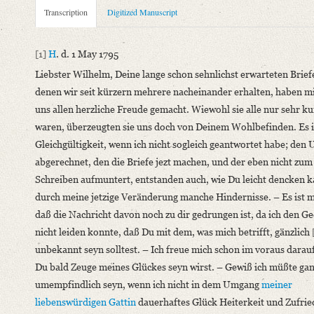
Metadata Concerning Header
Transcription
Digitized Manuscript
Sender: Johann Carl Fürchtegott Schlegel
Recipient: August Wilhelm von Schlegel
[1]
H
. d. 1 May 1795
Place of Dispatch: Hannover
GND
Liebster Wilhelm, Deine lange schon sehnlichst erwarteten Brief
Place of Destination: Amsterdam
GND
denen wir seit kürzern mehrere nacheinander erhalten, haben m
Date: 01.05.1795
uns allen herzliche Freude gemacht. Wiewohl sie alle nur sehr ku
Notations: Empfangsort erschlossen.
waren, überzeugten sie uns doch von Deinem Wohlbefinden. Es i
Gleichgültigkeit, wenn ich nicht sogleich geantwortet habe; de
Manuscript
abgerechnet, den die Briefe jezt machen, und der eben nicht zum
Provider: Dresden, Sächsische Landesbibliothek - Staats- und U
Schreiben aufmuntert, entstanden auch, wie Du leicht dencken k
OAI Id: DE-1a-34097
durch meine jetzige Veränderung manche Hindernisse. – Es ist mi
Classification Number: Mscr.Dresd.e.90,XIX,Bd.23,Nr.72
daß die Nachricht davon noch zu dir gedrungen ist, da ich den 
Number of Pages: 4S. auf Doppelbl., hs. m. U.
nicht leiden konnte, daß Du mit dem, was mich betrifft, gänzlich
Format: 19,1 x 11,6 cm
unbekannt seyn solltest. – Ich freue mich schon im voraus darau
Incipit: „[1] H. d. 1 May 1795
Du bald Zeuge meines Glückes seyn wirst. – Gewiß ich müßte ga
Liebster Wilhelm, Deine lange schon sehnlichst erwarteten Brie
umempfindlich seyn, wenn ich nicht in dem Umgang
meiner
Language
liebenswürdigen Gattin
dauerhaftes Glück Heiterkeit und Zufrie
German