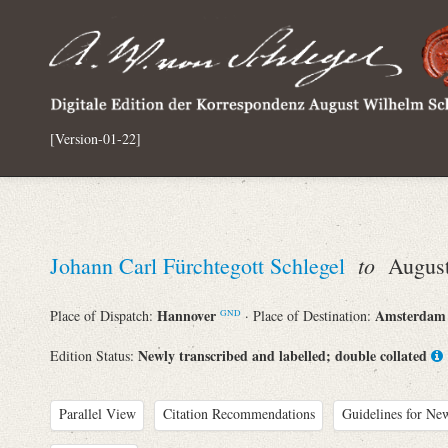
[Version-01-22]
to
Johann Carl Fürchtegott Schlegel
August 
Hannover
Amsterda
Place of Dispatch:
· Place of Destination:
GND
Newly transcribed and labelled; double collated
Edition Status:
Parallel View
Citation Recommendations
Guidelines for New