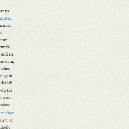
er zu
mutter
;
u mich
zt
atur
Grunde
 und sie
von dem,
hieben,
rn
geht
die ich
von Dir
chon mit
ischen
u
meiner
 4 u. 12
hließe