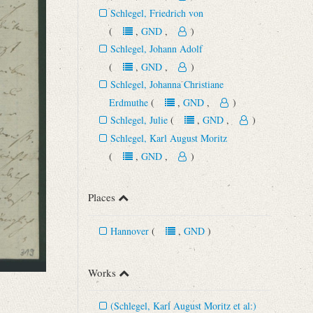
Schlegel, Friedrich von
(
,
GND
,
)
Schlegel, Johann Adolf
(
,
GND
,
)
Schlegel, Johanna Christiane
Erdmuthe
(
,
GND
,
)
Schlegel, Julie
(
,
GND
,
)
Schlegel, Karl August Moritz
(
,
GND
,
)
Places
Hannover
(
,
GND
)
Works
(Schlegel, Karl August Moritz et al:)