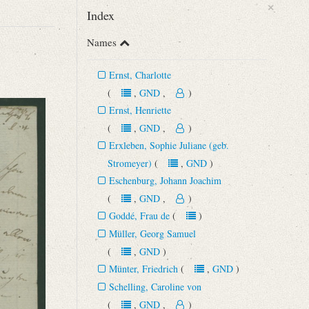
×
Index
Names
Ernst, Charlotte
(
,
GND
,
)
Ernst, Henriette
(
,
GND
,
)
Erxleben, Sophie Juliane (geb.
Stromeyer)
(
,
GND
)
Eschenburg, Johann Joachim
(
,
GND
,
)
Goddé, Frau de
(
)
Müller, Georg Samuel
(
,
GND
)
Münter, Friedrich
(
,
GND
)
Schelling, Caroline von
(
,
GND
,
)