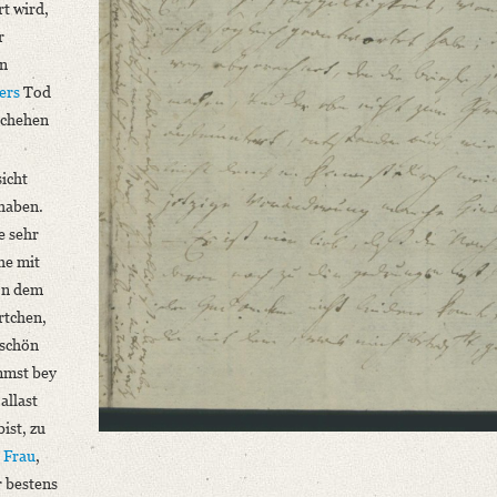
rt wird,
r
in
ers
Tod
schehen
sicht
haben.
e sehr
he mit
on dem
rtchen,
 schön
mmst bey
allast
ist, zu
 Frau
,
r bestens