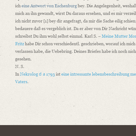
ich
eine Antwort von
Eschenburg
bey. Die Angelegenheit, weshal
mich an ihn gewandt, wirst Du daraus ersehen, und es mir verzei
ich nicht zuvor
[1]
bey dir angefragt, da mir die Sache eilig schien;
bedauere daß es vergeblich ist. Da er aber von Dir Nachricht wün
schreibst Du ihm wohl selbst einmal. Karl S. –
Meine Mutter
Mor
Fritz
habe Dir schon verschiedentl. geschrieben, worauf ich mich
verlassen habe,
die Uebebring. Deines Briefes habe ich noch nich
gesehen
.
N. S.
d a
In
Nekrolog
1793
ist
eine intressante lebensbeschreibung
me
Vaters
.