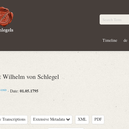
Timeline
de
Wilhelm von Schlegel
m
01.05.1795
· Date:
GND
 Transcriptions
Extensive Metadata
XML
PDF