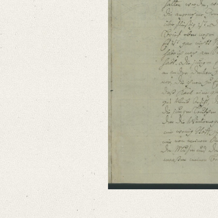
Editors
Bamberg, Claudia
Varwig, Olivia