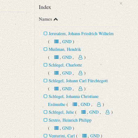
×
Index
Names
Jerusalem, Johann Friedrich Wilhelm
(
,
GND
)
Muilman, Hendrik
(
,
GND
,
)
Schlegel, Charlotte
(
,
GND
,
)
Schlegel, Johann Carl Fürchtegott
(
,
GND
,
)
Schlegel, Johanna Christiane
Erdmuthe
(
,
GND
,
)
Schlegel, Julie
(
,
GND
,
)
Sextro, Heinrich Philipp
(
,
GND
)
Venturini, Carl
(
,
GND
)