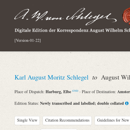
[Version-01-22]
to
Karl August Moritz Schlegel
August Wil
Harburg, Elbe
Amste
Place of Dispatch:
· Place of Destination:
GND
Newly transcribed and labelled; double collated
Edition Status:
Single View
Citation Recommendations
Guidelines for New 