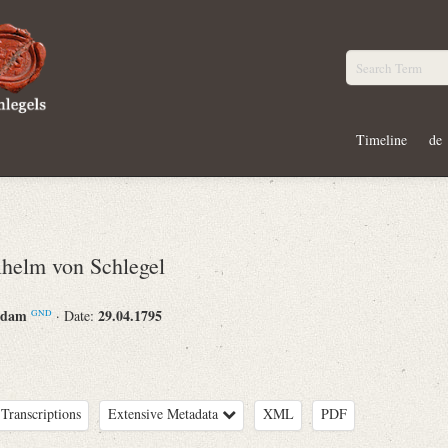
Timeline
de
helm von Schlegel
rdam
29.04.1795
· Date:
GND
Transcriptions
Extensive Metadata
XML
PDF