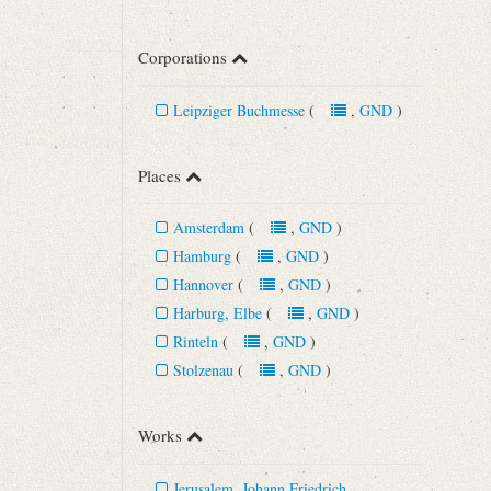
Corporations
Leipziger Buchmesse
(
,
GND
)
Places
Amsterdam
(
,
GND
)
Hamburg
(
,
GND
)
Hannover
(
,
GND
)
Harburg, Elbe
(
,
GND
)
Rinteln
(
,
GND
)
Stolzenau
(
,
GND
)
Works
Jerusalem, Johann Friedrich