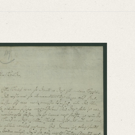
niversitätsbibliothek
r Beschämung, da ich Dich das [...]“