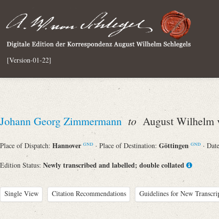
[Version-01-22]
to
Johann Georg Zimmermann
August Wilhelm v
Hannover
Göttingen
Place of Dispatch:
· Place of Destination:
· Dat
GND
GND
Newly transcribed and labelled; double collated
Edition Status:
Single View
Citation Recommendations
Guidelines for New Transcri