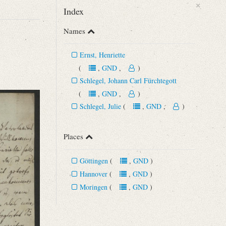
×
Index
Names
Ernst, Henriette
(
,
GND
,
)
Schlegel, Johann Carl Fürchtegott
(
,
GND
,
)
Schlegel, Julie
(
,
GND
,
)
Places
Göttingen
(
,
GND
)
Hannover
(
,
GND
)
 aus [...]“
Moringen
(
,
GND
)