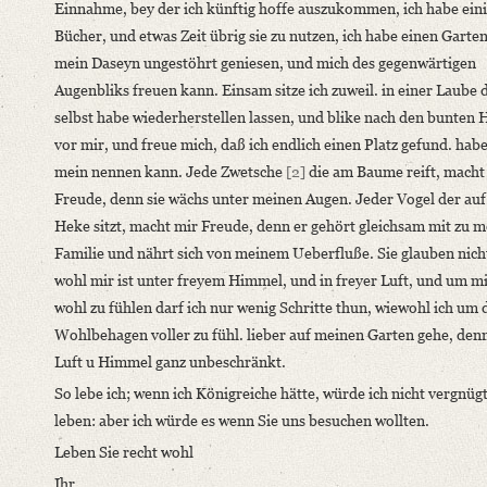
Einnahme, bey der ich künftig hoffe auszukommen, ich habe ein
Editors
Bücher, und etwas Zeit übrig sie zu nutzen, ich habe einen Garten
Bamberg, Claudia
mein Daseyn ungestöhrt geniesen, und mich des gegenwärtigen
Augenbliks freuen kann. Einsam sitze ich zuweil. in einer Laube d
selbst habe wiederherstellen lassen, und blike nach den bunten 
vor mir, und freue mich, daß ich endlich einen Platz gefund. habe
mein nennen kann. Jede Zwetsche
[2]
die am Baume reift, macht
Freude, denn sie wächs unter meinen Augen. Jeder Vogel der au
Heke sitzt, macht mir Freude, denn er gehört gleichsam mit zu m
Familie und nährt sich von meinem Ueberfluße. Sie glauben nich
wohl mir ist unter freyem Himmel, und in freyer Luft, und um m
wohl zu fühlen darf ich nur wenig Schritte thun, wiewohl ich um 
Wohlbehagen voller zu fühl. lieber auf meinen Garten gehe, denn
Luft u Himmel ganz unbeschränkt.
So lebe ich; wenn ich Königreiche hätte, würde ich nicht vergnüg
leben: aber ich würde es wenn Sie uns besuchen wollten.
Leben Sie recht wohl
Ihr