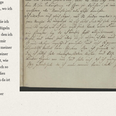
ige
, wo ich
ie ich
Hügeln
 den ich
 mir
f meiner
einer
t, wie
ich so
dies
 da ist
ter