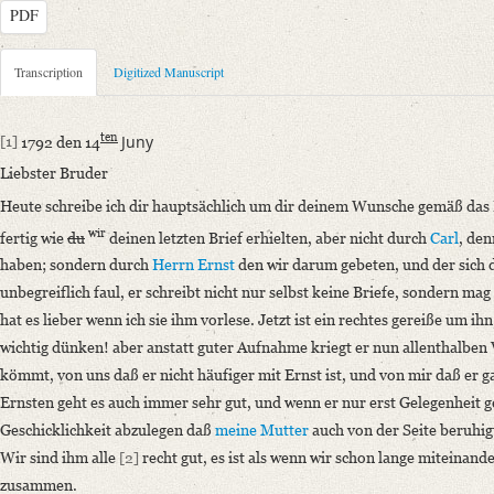
PDF
Metadata Concerning Header
Transcription
Digitized Manuscript
Sender: Henriette Ernst
Recipient: August Wilhelm von Schlegel
ten
Juny
[1]
1792 den 14
Place of Dispatch: Hannover
GND
Liebster Bruder
Place of Destination: Amsterdam
GND
Heute schreibe ich dir hauptsächlich um dir deinem Wunsche gemäß das 
Date: 14.06.1792
wir
fertig wie
du
deinen letzten Brief erhielten, aber nicht durch
Carl
, den
Notations: Empfangsort erschlossen.
haben; sondern durch
Herrn Ernst
den wir darum gebeten, und der sich di
Manuscript
unbegreiflich faul, er schreibt nicht nur selbst keine Briefe, sondern mag
Provider: Dresden, Sächsische Landesbibliothek - Staats- und Universitä
hat es lieber wenn ich sie ihm vorlese. Jetzt ist ein rechtes gereiße um i
OAI Id: DE-1a-33449
wichtig dünken! aber anstatt guter Aufnahme kriegt er nun allenthalbe
Classification Number: Mscr.Dresd.e.90,XIX,Bd.7,Nr.60
kömmt, von uns daß er nicht häufiger mit Ernst ist, und von mir daß er ga
Number of Pages: 4S. auf Doppelbl., hs. m. U.
Ernsten geht es auch immer sehr gut, und wenn er nur erst Gelegenheit 
Format: 23,4 x 19 cm
Geschicklichkeit abzulegen daß
meine Mutter
auch von der Seite beruhigt
Incipit: „[1] 1792 den 14ten Juny
Wir sind ihm alle
[2]
recht gut, es ist als wenn wir schon lange miteinan
Liebster Bruder
zusammen.