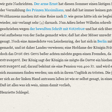
wir gute Nachrichten.
Der arme Ernst
hat diesen Sommer einen lästigen 
der Vermählung
des Prinzen Maximilians
, und daß hat immer keinen gut
Wolthausens machen itzt eine Reise nach
D.
wie gerne hätte ich sie begle
wieder, mir verlangt sehr
[4]
darnach. Nun Adieu lieber Wilhelm schreib
Kotzebue
geschrieben wegen
der bewußten Schrift mit
und hat sich über
viel aufhebens von der Sache gemacht wäre; daß hat aber Möser unrecht 
gesagt. Noch eine Anneckdote von Leischenring, der hat sich in
Berlin
mit
gemacht, und ist daher Landes verwiesen; eine Hofdame der Königin Frä
Droit des Gens
doch das
beßer achten möchte gegen einen Fremden, da sie
extravagent
Dame
. Der König sagt der Königin sie mögte die
ein bischen
extravagent
auf; darauf bekömt sie eine Pension von 400
Rt.
und wird e
sich zusammen finden werden; um sich in ihrem Unglück zu trösten. Die j
er sich an der linken Hand antrauen laßen ist wie er selbst gesagt, in ein
Daß ist alles was ich weis, nimm damit vorlieb,
Henriette Schlegel.