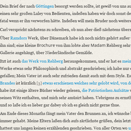
Heute schreibe ich dir hauptsächlich um dir deinem Wunsche gemäß das 
Dein Brief der nach
Göttingen
besorgt werden sollte, ist gewiß von uns a
Language
einen sehr großen Luley von Bedienten, indeßen haben wir doch sonst de
fatal wenn er ihn verworfen hätte. Indeßen will mein Bruder noch weiter
German
Carl verspricht nächstens zu schreiben, ob nun aber dieß nächstens übers
Editors
Über
Ramdors
Werk, über Dänemark habe ich noch nichts gehört außer
Bamberg, Claudia
Brochure
Madam
ihn sind; eine kleine
von ihm lobte aber
Rehberg sehr,
Gallerie angehängt, über Niederländische Gemälde.
Itzt ist auch
das Werk von
Rehberg
herausgekommen, und er hat es
mein
Werke etwas sehr Philosophisch und abstrakt geschrieben; ich habe nur 
gefallen; Mein Vater ist auch sehr zufrieden damit auch mit dem Style. E
Brandes
ist kürzlich
[3]
etwas erschienen welches sehr gelobt wird, von 
habe itzt einige ältere Bücher wieder gelesen,
die Patriotischen Aufsätze
seinen Witz enthalten, und mich sehr amüsirt haben. Uebrigens zu erns
und so laße ich es lieber gar dabey ob ich es gleich nicht gerne thue.
Am Ende dieses Monaths fängt mein Vater den Brunnen an, ich wünsche b
immer gehabt. Meine Eltern laßen dich aufs zärtlichste grüßen, dein letzt
hattest uns langen keinen erzählenden geschrieben. Von aller Orten wo
u