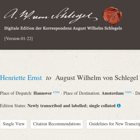
[Version-01-22]
to
Henriette Ernst
August Wilhelm von Schlegel
Hannover
Amsterdam
Place of Dispatch:
· Place of Destination:
· D
GND
GND
Newly transcribed and labelled; single collated
Edition Status:
Single View
Citation Recommendations
Guidelines for New Transcri