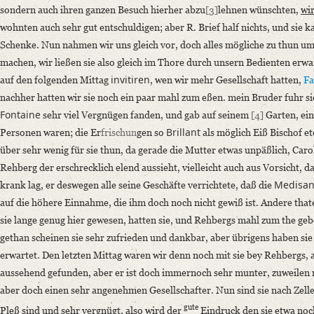
Recht lange ist es daß ich dir nicht geschrieben, aber nun soll unsere Co
sondern auch ihren ganzen Besuch hierher abzu
[3]
lehnen wünschten,
wi
wohnten auch sehr gut entschuldigen; aber R. Brief half nichts, und si
Language
Schenke. Nun nahmen wir uns gleich vor, doch alles mögliche zu thun u
German
machen, wir ließen sie also gleich im Thore durch unsern Bedienten erwa
Editors
invitiren
auf den folgenden Mittag
, wen wir mehr Gesellschaft hatten,
Fa
Bamberg, Claudia
nachher hatten wir sie noch ein paar mahl zum eßen. mein Bruder fuhr s
Fontaine
sehr viel Vergnügen fanden, und gab auf seinem
[4]
Garten, ei
Brillant
Personen waren; die Er
frischun
gen so
als möglich Eiß Bischof e
über sehr wenig für sie thun, da gerade die Mutter etwas unpäßlich, Caro
Rehberg der erschrecklich elend aussieht, vielleicht auch aus Vorsicht, 
Medisan
krank lag, er deswegen alle seine Geschäfte verrichtete, daß die
auf die höhere Einnahme, die ihm doch noch nicht gewiß ist. Andere tha
sie lange genug hier gewesen, hatten sie, und Rehbergs mahl zum the ge
gethan scheinen sie sehr zufrieden und dankbar, aber übrigens haben sie
erwartet. Den letzten Mittag waren wir denn noch mit sie bey Rehbergs,
aussehend gefunden, aber er ist doch immernoch sehr munter, zuweilen m
aber doch einen sehr angenehmen Gesellschafter. Nun sind sie nach Zelle
gute
Pleß sind und sehr vergnügt, also wird der
Eindruck den sie etwa noc