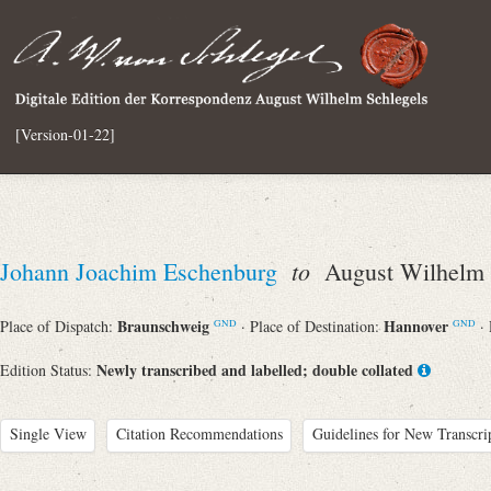
[Version-01-22]
to
Johann Joachim Eschenburg
August Wilhelm v
Braunschweig
Hannover
Place of Dispatch:
· Place of Destination:
·
GND
GND
Newly transcribed and labelled; double collated
Edition Status:
Single View
Citation Recommendations
Guidelines for New Transcri