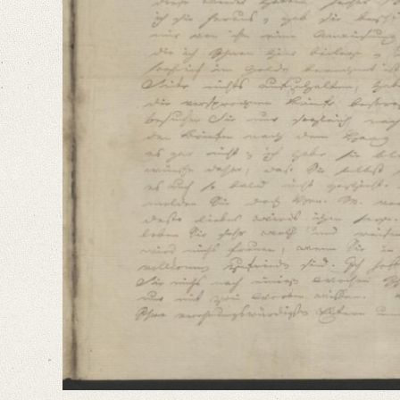
Language
German
Editors
Bamberg, Claudia
Varwig, Olivia