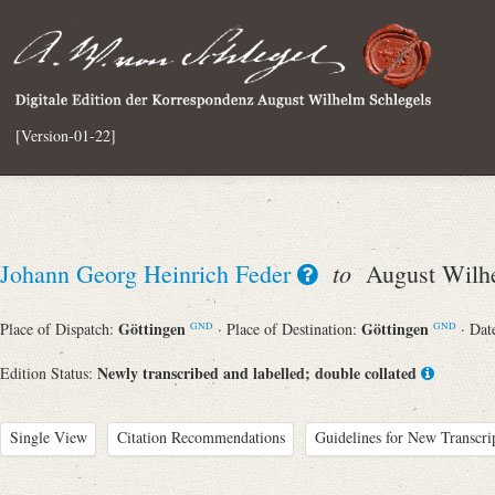
[Version-01-22]
to
Johann Georg Heinrich Feder
August Wilhe
Göttingen
Göttingen
Place of Dispatch:
· Place of Destination:
· Dat
GND
GND
Newly transcribed and labelled; double collated
Edition Status:
Single View
Citation Recommendations
Guidelines for New Transcri