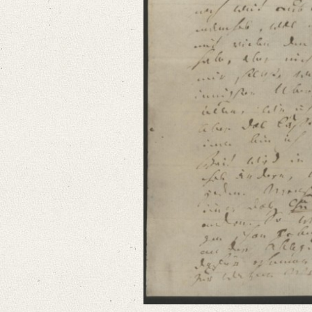
Language
German
Editors
Bamberg, Claudia
Varwig, Olivia