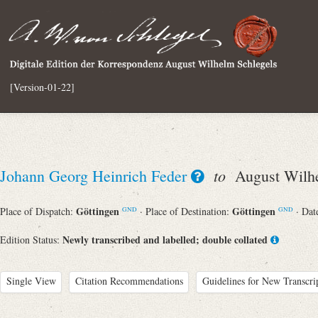
[Version-01-22]
to
Johann Georg Heinrich Feder
August Wilhe
Göttingen
Göttingen
Place of Dispatch:
· Place of Destination:
· Dat
GND
GND
Newly transcribed and labelled; double collated
Edition Status:
Single View
Citation Recommendations
Guidelines for New Transcri