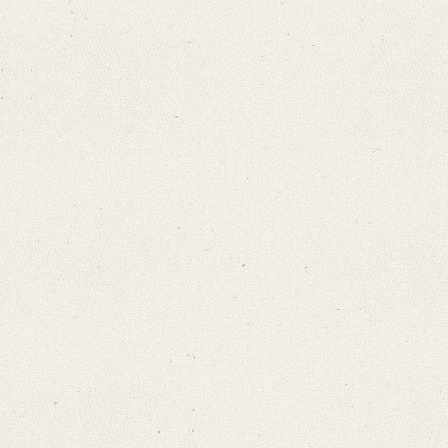
Language
German
Editors
Bamberg, Claudia
Varwig, Olivia