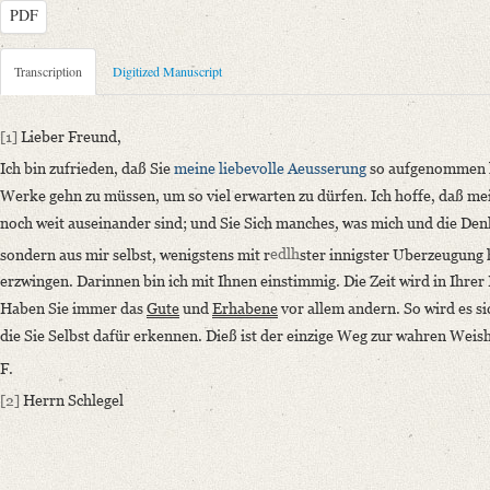
PDF
Metadata Concerning Header
Transcription
Digitized Manuscript
Sender: Johann Georg Heinrich Feder
Recipient: August Wilhelm von Schlegel
[1]
Lieber Freund,
Place of Dispatch: Göttingen
GND
Ich bin zufrieden, daß Sie
meine liebevolle Aeusserung
so aufgenommen h
Place of Destination: Göttingen
GND
Werke gehn zu müssen, um so viel erwarten zu dürfen. Ich hoffe, daß mei
Date: [zwischen 1786 und 1791]
noch weit auseinander sind; und Sie Sich manches, was mich und die Den
Notations: Absender, Datum sowie Absende- und Empfangsort erschlosse
sondern aus mir selbst, wenigstens mit r
edlh
ster innigster Uberzeugung h
Manuscript
erzwingen. Darinnen bin ich mit Ihnen einstimmig.
Die Zeit wird in Ihre
Provider: Dresden, Sächsische Landesbibliothek - Staats- und Universitä
Haben Sie immer das
Gute
und
Erhabene
vor allem andern. So wird es s
OAI Id: DE-1a-33563
die Sie Selbst dafür erkennen.
Dieß ist der einzige Weg zur wahren Weis
Classification Number: Mscr.Dresd.e.90,XIX,Bd.8,Nr.45
F.
Number of Pages: 1S., hs. m. U.
[2]
Herrn Schlegel
Format: 23,5 x 18,9 cm
Incipit: „[1] Lieber Freund,
Ich bin zufrieden, daß Sie meine liebevolle Aeusserung so aufgenommen