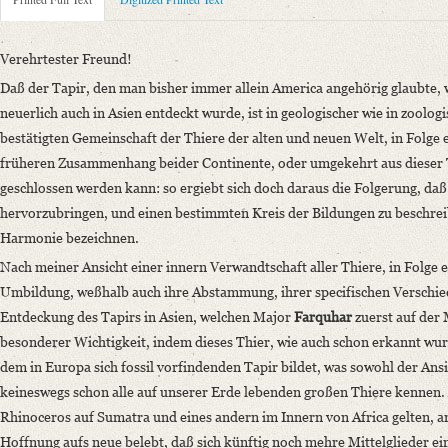
Metadata Concerning Header
Sender: Eduard dʼAlton
Recipient: August Wilhelm von Schlegel
Verehrtester Freund!
Place of Dispatch: Bonn
GND
Daß der Tapir, den man bisher immer allein America angehörig glaubte, wo
Place of Destination: Bonn
GND
neuerlich auch in Asien entdeckt wurde, ist in geologischer wie in zoolo
Date: [1822]
bestätigten Gemeinschaft der Thiere der alten und neuen Welt, in Folge
Notations: Datum sowie Absende- und Empfangsort erschlossen.
früheren Zusammenhang beider Continente, oder umgekehrt aus dieser T
geschlossen werden kann: so ergiebt sich doch daraus die Folgerung, da
Printed Text
hervorzubringen, und einen bestimmten Kreis der Bildungen zu beschreib
Bibliography: Indische Bibliothek. Eine Zeitschrift von August Wilhel
Harmonie bezeichnen.
Incipit: „Verehrtester Freund!
Daß der Tapir, den man bisher immer allein America angehörig glaubte, w
Nach meiner Ansicht einer innern Verwandtschaft aller Thiere, in Folge 
Umbildung, weßhalb auch ihre Abstammung, ihrer specifischen Verschied
Language
Entdeckung des Tapirs in Asien, welchen Major
Farquhar
zuerst auf der
German
besonderer Wichtigkeit, indem dieses Thier, wie auch schon erkannt wur
dem in Europa sich fossil vorfindenden Tapir bildet, was sowohl der An
keineswegs schon alle auf unserer Erde lebenden großen Thiere kennen. 
Rhinoceros auf Sumatra und eines andern im Innern von Africa gelten, a
Hoffnung aufs neue belebt, daß sich künftig noch mehre Mittelglieder 