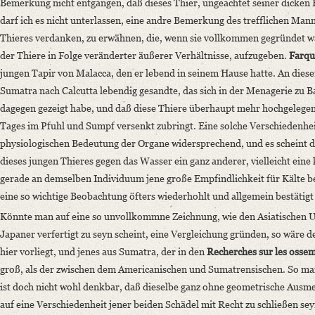
Bemerkung nicht entgangen, daß dieses Thier, ungeachtet seiner dicken 
darf ich es nicht unterlassen, eine andre Bemerkung des trefflichen M
Thieres verdanken, zu erwähnen, die, wenn sie vollkommen gegründet w
der Thiere in Folge veränderter äußerer Verhältnisse, aufzugeben.
Farqu
jungen Tapir von Malacca, den er lebend in seinem Hause hatte. An dies
Sumatra nach Calcutta lebendig gesandte, das sich in der Menagerie zu 
dagegen gezeigt habe, und daß diese Thiere überhaupt mehr hochgelege
Tages im Pfuhl und Sumpf versenkt zubringt. Eine solche Verschiedenhei
physiologischen Bedeutung der Organe widersprechend, und es scheint d
dieses jungen Thieres gegen das Wasser ein ganz anderer, vielleicht ein
gerade an demselben Individuum jene große Empfindlichkeit für Kälte be
eine so wichtige Beobachtung öfters wiederhohlt und allgemein bestätig
Könnte man auf eine so unvollkommne Zeichnung, wie den Asiatischen Un
Japaner verfertigt zu seyn scheint, eine Vergleichung gründen, so wäre 
hier vorliegt, und jenes aus Sumatra, der in den
Recherches sur les osseme
groß, als der zwischen dem Americanischen und Sumatrensischen. So mang
ist doch nicht wohl denkbar, daß dieselbe ganz ohne geometrische Aus
auf eine Verschiedenheit jener beiden Schädel mit Recht zu schließen se