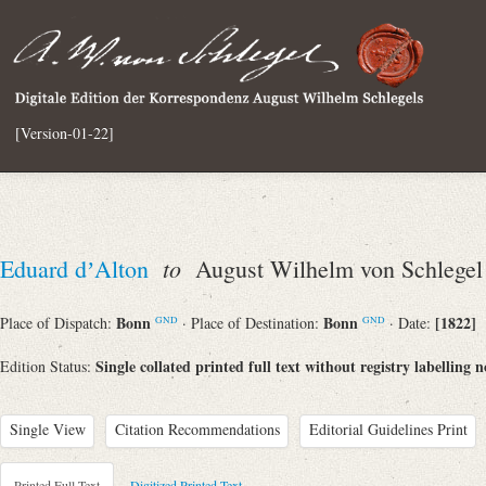
[Version-01-22]
to
Eduard dʼAlton
August Wilhelm von Schlegel
Bonn
Bonn
[1822]
Place of Dispatch:
· Place of Destination:
· Date:
GND
GND
Single collated printed full text without registry labelling n
Edition Status:
Single View
Citation Recommendations
Editorial Guidelines Print
Printed Full Text
Digitized Printed Text