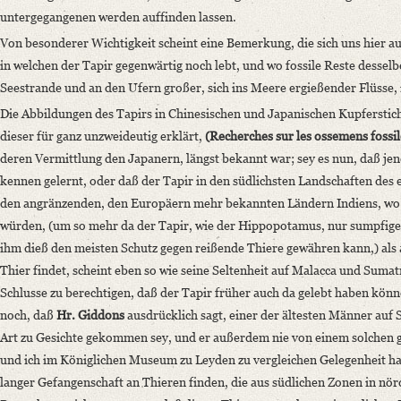
untergegangenen werden auffinden lassen.
Von besonderer Wichtigkeit scheint eine Bemerkung, die sich uns hier a
in welchen der Tapir gegenwärtig noch lebt, und wo fossile Reste dessel
Seestrande und an den Ufern großer, sich ins Meere ergießender Flüsse, 
Die Abbildungen des Tapirs in Chinesischen und Japanischen Kupferstic
dieser für ganz unzweideutig erklärt,
(Recherches sur les ossemens fossiles
deren Vermittlung den Japanern, längst bekannt war; sey es nun, daß jene
kennen gelernt, oder daß der Tapir in den südlichsten Landschaften des
den angränzenden, den Europäern mehr bekannten Ländern Indiens, wo 
würden, (um so mehr da der Tapir, wie der Hippopotamus, nur sumpfige
ihm dieß den meisten Schutz gegen reißende Thiere gewähren kann,) als 
Thier findet, scheint eben so wie seine Seltenheit auf Malacca und Suma
Schlusse zu berechtigen, daß der Tapir früher auch da gelebt haben könn
noch, daß
Hr. Giddons
ausdrücklich sagt, einer der ältesten Männer auf 
Art zu Gesichte gekommen sey, und er außerdem nie von einem solchen ge
und ich im Königlichen Museum zu Leyden zu vergleichen Gelegenheit hat
langer Gefangenschaft an Thieren finden, die aus südlichen Zonen in nörd