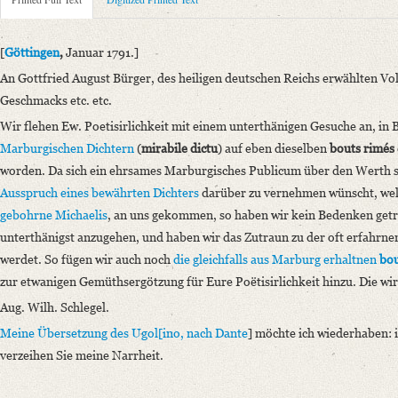
Metadata Concerning Header
Sender: August Wilhelm von Schlegel
Recipient: Gottfried August Bürger
[
Göttingen
,
Januar 1791.]
Place of Dispatch: Göttingen
GND
An Gottfried August Bürger, des heiligen deutschen Reichs erwählten Vo
Place of Destination: Unknown
Geschmacks etc. etc.
Date: [Januar 1791]
Wir flehen Ew. Poetisirlichkeit mit einem unterthänigen Gesuche an, in 
Notations: Datum erschlossen.
Marburgischen
Dichtern
(
mirabile dictu
) auf eben dieselben
bouts rimés
Printed Text
worden. Da sich ein ehrsames Marburgisches Publicum über den Werth s
Provider: Dresden, Sächsische Landesbibliothek - Staats- und Universitä
Ausspruch eines bewährten Dichters
darüber zu vernehmen wünscht, we
OAI Id: 36284268X
gebohrne Michaelis
, an uns gekommen, so haben wir kein Bedenken get
Bibliography: Strodtmann, Adolf: Briefe von und an Gottfried August B
unterthänigst anzugehen, und haben wir das Zutraun zu der oft erfahrnen
anderen, meist handschriftlichen Quellen. Bd. 4. Berlin 1874, S. 102‒1
werdet. So fügen wir auch noch
die gleichfalls aus Marburg erhaltnen
bou
Incipit: „[Göttingen, Januar 1791.]
zur etwanigen Gemüthsergötzung für Eure Poëtisirlichkeit hinzu. Die wir 
An Gottfried August Bürger, des heiligen deutschen Reichs erwählten Vo
Aug. Wilh. Schlegel.
Wir flehen Ew. [...]“
Meine Übersetzung
des Ugol[ino
, nach
Dante
] möchte ich wiederhaben: 
verzeihen Sie meine Narrheit.
Language
German