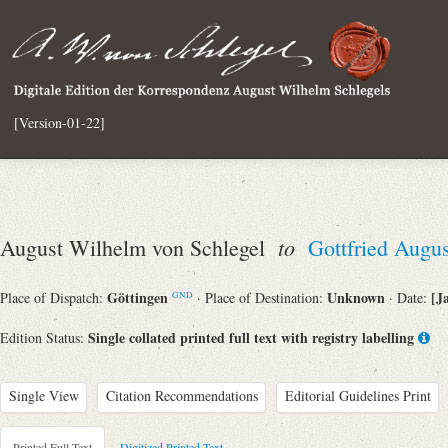
[Version-01-22]
to
August Wilhelm von Schlegel
Gottfried Augu
Göttingen
Unknown
[J
Place of Dispatch:
· Place of Destination:
· Date:
GND
Single collated printed full text with registry labelling
Edition Status:
Single View
Citation Recommendations
Editorial Guidelines Print
Printed Full Text
Digitized Printed Text