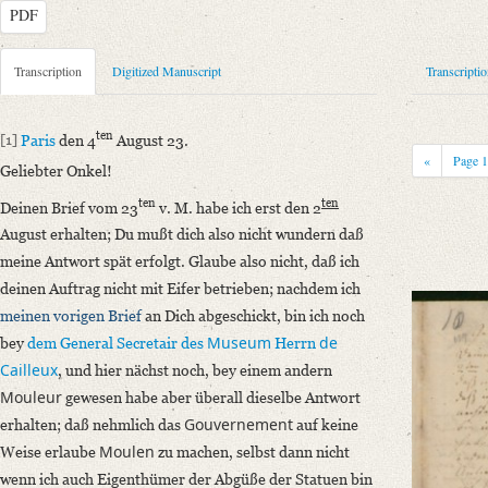
PDF
Metadata Concerning Header
Transcription
Digitized Manuscript
Transcripti
Sender: Augusta von Buttlar
Recipient: August Wilhelm von Schlegel
ten
[1]
Paris
den 4
August 23.
Place of Dispatch: Paris
GND
«
Page
Geliebter Onkel!
Place of Destination: Bonn
GND
ten
ten
Deinen Brief vom 23
v. M. habe ich erst den 2
Date: 04.08.1823
August erhalten; Du mußt dich also nicht wundern daß
Notations: Empfangsort erschlossen.
meine Antwort spät erfolgt. Glaube also nicht, daß ich
Manuscript
deinen Auftrag nicht mit Eifer betrieben; nachdem ich
Provider: Dresden, Sächsische Landesbibliothek - Staats- und Universitä
meinen vorigen Brief
an Dich abgeschickt, bin ich noch
OAI Id: DE-611-38972
Museum
de
bey
dem General Secretair
des
Herrn
Classification Number: Mscr.Dresd.e.90,XIX,Bd.3,Nr.129
Cailleux
, und hier nächst noch, bey einem andern
Number of Pages: 3 S. auf Doppelbl., hs. m. U.
Mouleur
gewesen habe aber überall dieselbe Antwort
Format: 18,5 x 11,4 cm
Gouvernement
erhalten; daß nehmlich das
auf keine
Incipit: „[1] Paris den 4ten August 23.
Moulen
Weise erlaube
zu machen, selbst dann nicht
Geliebter Onkel!
wenn ich auch Eigenthümer der Abgüße der Statuen bin