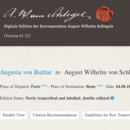
[Version-01-22]
to
Augusta von Buttlar
August Wilhelm von Schl
Paris
Bonn
04.08.1
Place of Dispatch:
· Place of Destination:
· Date:
GND
GND
Newly transcribed and labelled; double collated
Edition Status:
Parallel View
Citation Recommendations
Guidelines for New Transcr