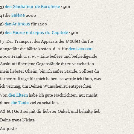
Gladiateur de
Borghese
3)
den
1500
Selène
4) die
2000
Antinous
5)
den
für 1200
Faune entrepos du Capitole
6)
den
1500
Moules
[3]
Der Transport des Apparats der
dürfte
Laocoon
ohngefähr die hälfte kosten. d. h. für
den
2000 Frank u. s. w. – Eine beßere und befriedigende
Auskunft über jene Gegenstände dir zu verschaffen
mein liebster Oheim, bin ich außer Stande. Solltest du
ferner Aufträge für mich haben, so werde ich thun, was
ich vermag, um Deinen Wünschen zu entsprechen.
Von
den Eltern
habe ich gute Nachrichten, nur macht
ihnen
die Tante
viel zu schaffen.
Adieu
! Gott sei mit dir liebster Onkel, und behalte lieb
Deine treue Nichte
Auguste