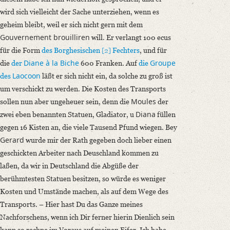
wird sich vielleicht der Sache unterziehen, wenn es
geheim bleibt, weil er sich nicht gern mit dem
Gouvernement brouilliren
will. Er verlangt 100 ecus
für die Form
des Borghesischen
[2]
Fechters
, und für
Diane à la Biche
Groupe
die
der
600 Franken. Auf
die
Laocoon
des
läßt er sich nicht ein, da solche zu groß ist
um verschickt zu werden. Die Kosten des Transports
Moules
sollen nun aber ungeheuer sein, denn die
der
Diana
zwei eben benannten Statuen, Gladiator, u
füllen
gegen 16 Kisten an, die viele Tausend Pfund wiegen. Bey
Gerard
wurde mir der Rath gegeben doch lieber einen
geschickten Arbeiter nach Deuschland kommen zu
laßen, da wir in Deutschland die Abgüße der
berühmtesten Statuen besitzen, so würde es weniger
Kosten und Umstände machen, als auf dem Wege des
Transports. – Hier hast Du das Ganze meines
Nachforschens, wenn ich Dir ferner hierin Dienlich sein
kann so rechne im Voraus auf meinen Eifer. Ich habe