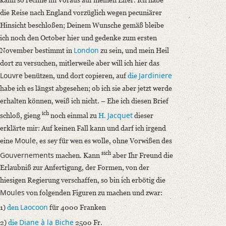
die Reise nach England vorzüglich wegen pecuniärer
Hinsicht beschloßen; Deinem Wunsche gemäß bleibe
ich noch den October hier und gedenke zum ersten
London
November bestimmt in
zu sein, und mein Heil
dort zu versuchen, mitlerweile aber will ich hier das
Louvre
Jardiniere
benützen, und dort copieren, auf
die
habe ich es längst abgesehen; ob ich sie aber jetzt werde
erhalten können, weiß ich nicht. – Ehe ich diesen Brief
ich
Jacquet
schloß, gieng
noch einmal zu
H.
dieser
erklärte mir: Auf keinen Fall kann und darf ich irgend
Moule
eine
, es sey für wen es wolle, ohne Vorwißen des
sich
Gouvernements
machen. Kann
aber Ihr Freund die
Erlaubniß zur Anfertigung, der Formen, von der
hiesigen Regierung verschaffen, so bin ich erbötig die
Moules
von folgenden Figuren zu machen und zwar:
Laocoon
1)
den
für 4000 Franken
Diane à la Biche
2)
die
2500 Fr.