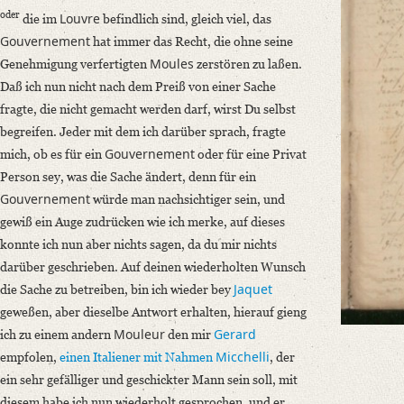
Deinen Brief vom 23ten v. M. habe ich erst den 2ten August erhalten; Du
oder
Louvre
die im
befindlich sind, gleich viel, das
Gouvernement
Language
hat immer das Recht, die ohne seine
Moules
Genehmigung verfertigten
zerstören zu laßen.
German
Daß ich nun nicht nach dem Preiß von einer Sache
Editors
fragte, die nicht gemacht werden darf, wirst Du selbst
Bamberg, Claudia
begreifen. Jeder mit dem ich darüber sprach, fragte
Varwig, Olivia
Gouvernement
mich, ob es für ein
oder für eine Privat
Person sey, was die Sache ändert, denn für ein
Gouvernement
würde man nachsichtiger sein, und
gewiß ein Auge zudrücken wie ich merke, auf dieses
konnte ich nun aber nichts sagen, da du mir nichts
darüber geschrieben. Auf deinen wiederholten Wunsch
Jaquet
die Sache zu betreiben, bin ich wieder bey
geweßen, aber dieselbe Antwort erhalten, hierauf gieng
Mouleur
Gerard
ich zu einem andern
den mir
Micchelli
empfolen,
einen Italiener mit Nahmen
, der
ein sehr gefälliger und geschickter Mann sein soll, mit
diesem habe ich nun wiederholt gesprochen, und er