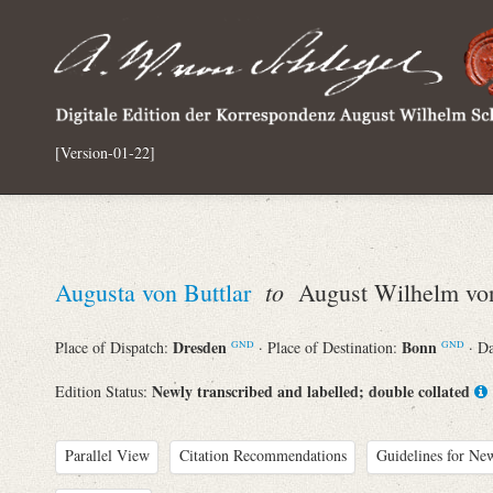
[Version-01-22]
to
Augusta von Buttlar
August Wilhelm von
Dresden
Bonn
Place of Dispatch:
· Place of Destination:
· D
GND
GND
Newly transcribed and labelled; double collated
Edition Status:
Parallel View
Citation Recommendations
Guidelines for New