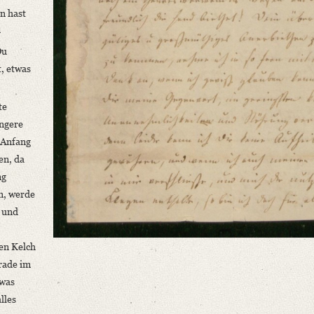
in hast
l
Du
, etwas
te
ängere
 Anfang
en, da
ng
n, werde
g und
en Kelch
rade im
 was
lles