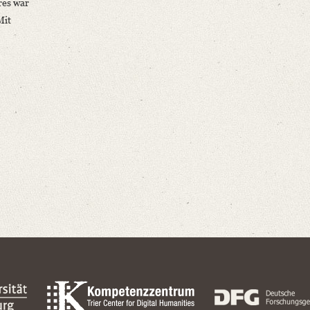
res war
Mit