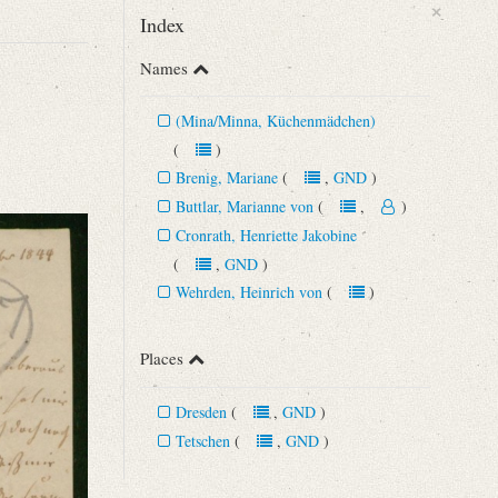
×
Index
Names
(Mina/Minna, Küchenmädchen)
(
)
Brenig, Mariane
(
,
GND
)
Buttlar, Marianne von
(
,
)
Cronrath, Henriette Jakobine
(
,
GND
)
Wehrden, Heinrich von
(
)
Places
Dresden
(
,
GND
)
Tetschen
(
,
GND
)