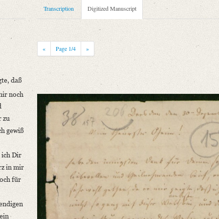
Transcription
Digitized Manuscript
«
Page
1
/4
»
gte, daß
mir noch
d
niversitätsbibliothek
r zu
ch gewiß
ich Dir
z in mir
doch für
theilnehmenden Brief, er [...]“
bendigen
ein