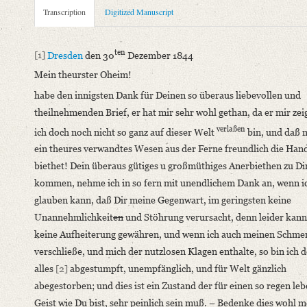
Metadata Concerning Header
Transcription
Digitized Manuscript
Sender: Augusta von Buttlar
Recipient: August Wilhelm von Schlegel
ten
[1]
Dresden
den 30
Dezember 1844
Place of Dispatch: Dresden
GND
Mein theurster Oheim!
Place of Destination: Bonn
GND
habe den innigsten Dank für Deinen so überaus liebevollen und
Date: 30.12.1844
theilnehmenden Brief, er hat mir sehr wohl gethan, da er mir zei
Notations: Empfangsort erschlossen.
verlaßen
ich doch noch nicht so ganz auf dieser Welt
bin, und daß 
Manuscript
ein theures verwandtes Wesen aus der Ferne freundlich die Han
Provider: Dresden, Sächsische Landesbibliothek - Staats- und U
biethet! Dein überaus gütiges u großmüthiges Anerbiethen zu Di
OAI Id: DE-611-38972
kommen, nehme ich in so fern mit unendlichem Dank an, wenn i
Classification Number: Mscr.Dresd.e.90,XIX,Bd.3,Nr.157
glauben kann, daß Dir meine Gegenwart, im geringsten keine
Number of Pages: 3 S., hs. m. U.
Unannehmlichkeit
en
und Stöhrung verursacht, denn leider kann 
Format: 13,5 x 10,1 cm
keine Aufheiterung gewähren, und wenn ich auch meinen Schmer
Incipit: „[1] Dresden den 30ten Dezember 1844
verschließe, und mich der nutzlosen Klagen enthalte, so bin ich 
Mein theurster Oheim!
alles
[2]
abgestumpft, unempfänglich, und für Welt gänzlich
habe den innigsten Dank für Deinen so überaus liebevollen und 
abegestorben; und dies ist ein Zustand der für einen so regen le
Geist wie Du bist, sehr peinlich sein muß. – Bedenke dies wohl m
Language