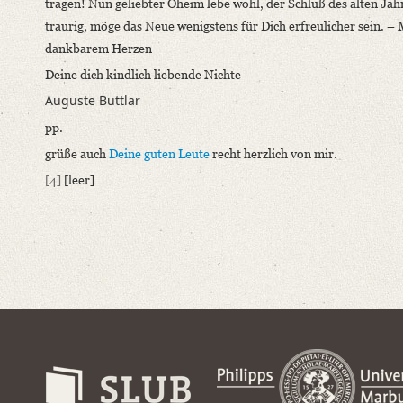
tragen! Nun geliebter Oheim lebe wohl, der Schluß des alten Jah
traurig, möge das Neue wenigstens für Dich erfreulicher sein. – 
dankbarem Herzen
Deine dich kindlich liebende Nichte
Auguste Buttlar
pp.
grüße auch
Deine guten Leute
recht herzlich von mir.
[4]
[leer]