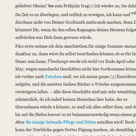
geliebter Oheim?
bis
zum Frühjahr frag
[e]
ich wieder an, bis dah
German
wil
Du Zeit es zu überlegen, und reiflich zu erwägen, ich kann und
Editors
durchaus nicht von Deiner Großmuth misbrauch machen, denn 
Bamberg, Claudia
könntest Dir, wenn du den edlen Regungen deines Herzens folgst
Varwig, Olivia
aufbürden was Dich dann gereuen würde.
Fürs erste nehme ich dein Anerbiethen für einige Sommer-mona
dankbar an, dann wirst du selbst beurtheilen können ob es für l
Dauer sein kann. Überhaupt werde ich wohl vor Ende April oder
May, wegen mancherlei Geschäften nicht hier fortkommen könn
ich vorher nach
Tetschen
muß, wo ich meine ganze
[3]
Einrichtu
aufgebe, und die meisten Sachen Bücher u Wäsche ausgenomme
versteigern laßen. – Alle diese Geschäfte sind mir sehr wemüthi
schmerzlich, da ich indeß keinen Menschen hier habe, der es
übernehmen würde u könnte, so muß ich alles selbst thun, und d
bis auf die Hefen leeren! es ist bejammernswürdig wenn einem g
Alter
die einzige liebende Pflege und Stütze
entrißen wird! Doch
kann der Sterbliche gegen Gottes Fügung machen, als demüthig a