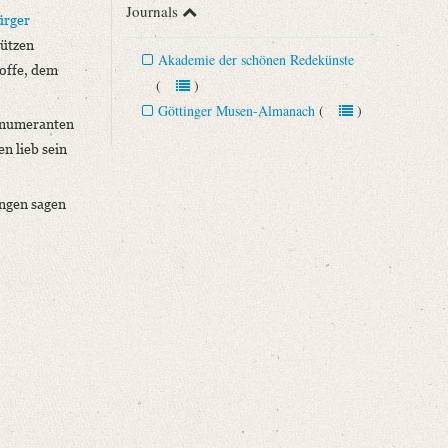
Journals
ürger
tützen
Akademie der schönen Redekünste
hoffe, dem
(
)
Göttinger Musen-Almanach
(
)
ränumeranten
n lieb sein
ungen sagen