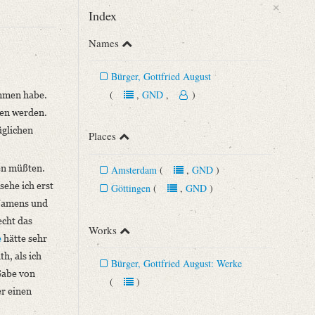
×
Index
Names
Bürger, Gottfried August
(
,
GND
,
)
men habe.
llen werden.
üglichen
Places
men müßten.
Amsterdam
(
,
GND
)
sehe ich erst
Göttingen
(
,
GND
)
 Namens und
echt das
Works
e
hätte sehr
h, als ich
Bürger, Gottfried August: Werke
Gabe von
(
)
er einen