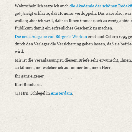
Wahrscheinlich setze ich auch
die Akademie der schönen Redekü
Editors
ge
[3]
neigt erklärte, das Honorar verdoppeln. Das wäre also, was
Bamberg, Claudia
wollen; aber ich weiß, daß ich Ihnen immer noch zu wenig anbiete
Varwig, Olivia
Publikum damit ein erfreuliches Geschenk zu machen.
Die neue Ausgabe von
Bürger
ʼs Werken
erscheint Ostern 1795 ge
durch den Verleger die Versicherung geben lassen, daß sie befrie
wird.
Mir ist die Veranlassung zu diesem Briefe sehr erwünscht, Ihne
zu können, mit welcher ich auf immer bin, mein Herr,
Ihr ganz eigener
Karl Reinhard.
[4]
Hrn. Schlegel in
Amsterdam
.