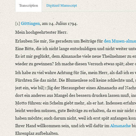
Metadata Concerning Header
Transcription
Digitized Manuscript
Sender: Karl Reinhard
Recipient: August Wilhelm von Schlegel
[1]
Göttingen
, am 24. Julius 1794.
Place of Dispatch: Göttingen
GND
Mein hochgeehrtester Herr.
Place of Destination: Amsterdam
GND
Erlauben Sie mir, Sie geradezu um Beiträge für
den Musen-alma
Date: 24.07.1794
Eine Bitte, die ich nicht lange entschuldigen und nicht weiter un
Manuscript
Es ist mir geglückt, dem Almanache viele neue Theilnehmer zu er
Provider: Dresden, Sächsische Landesbibliothek - Staats- und U
wieder zu gewinnen? Ich mache diesen Versuch etwas spät; aber 
OAI Id: DE-611-35028
Ich habe zu viel wahre Achtung für Sie, mein Herr, als daß ich e
Classification Number: Mscr.Dresd.e.90,XIX,Bd.18,Nr.86
Fürchten Sie das nicht. Die Blumenlese soll keine schlechte und, s
Number of Pages: 3 S. auf Doppelbl., hs. m. U.
jezt ein, wie bil
[2]
lig der Herausgeber eines Almanachs auf Nac
Format: 18,6 x 11,5 cm
dort ein anderes aus Mangel des bessern drucken lassen muß, i
Incipit: „[1] Göttingen, am 24. Julius 1794.
Motto führen: ein Schelm giebt mehr, als er hat. Indessen erfahr
Mein hochgeehrtester Herr.
leicht werden müssen, gute Beiträge zu erhalten, da es mir nicht 
Erlauben Sie mir, Sie geradezu um Beiträge für den Musen-alma
haben möchte; auch darum nicht, weil ich erst spät anfangen ko
Ihrer Hand willkommen sein, und ich will dafür im
Almanache
bi
Language
Ehrenplaz aufbehalten.
German