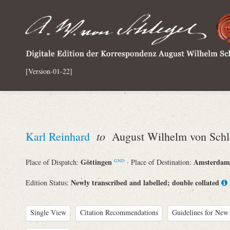
[Version-01-22]
to
Karl Reinhard
August Wilhelm von Schl
Göttingen
Amsterda
Place of Dispatch:
· Place of Destination:
GND
Newly transcribed and labelled; double collated
Edition Status:
Single View
Citation Recommendations
Guidelines for New 