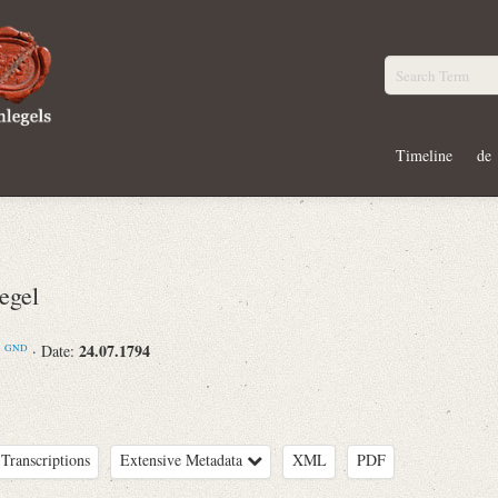
Timeline
de
egel
m
24.07.1794
· Date:
GND
Transcriptions
Extensive Metadata
XML
PDF