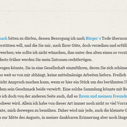
nach
bitten zu dürfen, dessen Besorgung ich nach
Bürgerʼs
Tode übernom
terstützen will, und die Sie mir, nach Ihrer Güte, doch verzeihen und erfü
werben; wie sollte ich nicht wünschen, ihm unter den alten einen so vorz
niversitätsbibliothek
desto früher werden Sie mein Zutrauen rechtfertigen.
s wagen könnte, Sie in eine Gesellschaft einzuführen, deren Sie sich schä
o weit es von mir abhängt, keine mittelmässige Arbeiten liefern. Freilich 
hsicht Anspruch machen kann, wenn er hier ein Stück um des berühmten
ndem sein Geschmack beide verwirft. Eine solche Sammlung könnte mit R
e ich doch von der anderen Seite auch, daß es
Ihrem und meinem Freund
schwer wird. Allein ich habe von dieser Art immer noch nicht so viel Vorrat
nach bitten zu dürfen, [...]“
nnte, mich deswegen zu bemühen. Daher wird mir jede, auch die kleinste 
s zur Mitte des Augusts, in meiner dankbaren Erinnerung aber noch läng