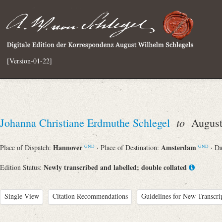
[Version-01-22]
to
Johanna Christiane Erdmuthe Schlegel
August 
Hannover
Amsterdam
Place of Dispatch:
· Place of Destination:
· D
GND
GND
Newly transcribed and labelled; double collated
Edition Status:
Single View
Citation Recommendations
Guidelines for New Transcri