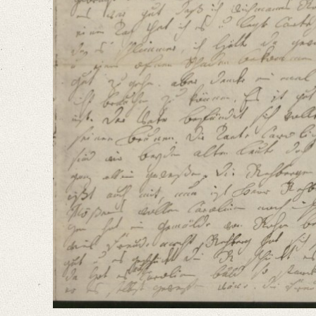
Ich will Dir nun Deinen Brief Punzt vor Punzt beandworten. Ich habe se
Language
German
Editors
Bamberg, Claudia