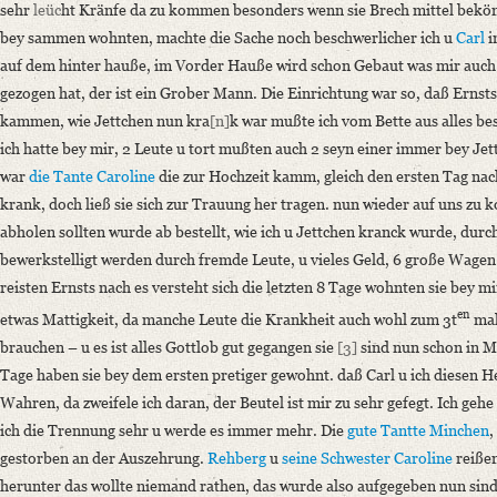
sehr
leüc
ht Kränfe da zu kommen besonders wenn sie Brech mittel beköm
Language
bey sammen wohnten, machte die Sache noch beschwerlicher ich u
Carl
i
German
auf dem hinter hauße, im Vorder Hauße wird schon Gebaut was mir auch
Editors
gezogen hat, der ist ein Grober Mann. Die Einrichtung war so, daß Ernsts
Bamberg, Claudia
kammen, wie Jettchen nun kra
[n]
k war mußte ich vom Bette aus alles be
ich hatte bey mir, 2 Leute u tort mußten auch 2 seyn einer immer bey Jet
war
die Tante Caroline
die zur Hochzeit kamm, gleich den ersten Tag nac
krank, doch ließ sie sich zur Trauung her tragen. nun wieder auf uns z
abholen sollten wurde ab bestellt, wie ich u Jettchen kranck wurde, durc
bewerkstelligt werden durch fremde Leute, u vieles Geld, 6 große Wagen 
reisten Ernsts nach es versteht sich die letzten 8 Tage wohnten sie bey mir
en
etwas Mattigkeit, da manche Leute die Krankheit auch wohl zum 3t
mal
brauchen – u es ist alles Gottlob gut gegangen sie
[3]
sind nun schon in M
Tage haben sie bey dem ersten pretiger gewohnt. daß Carl u ich diesen H
Wahren, da zweifele ich daran, der Beutel ist mir zu sehr gefegt. Ich geh
ich die Trennung sehr u werde es immer mehr. Die
gute Tantte Minchen
,
gestorben an der Auszehrung.
Rehberg
u
seine Schwester Caroline
reißen
herunter das wollte niemand rathen, das wurde also aufgegeben nun sind