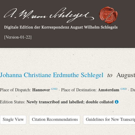
[Version-01-22]
to
Johanna Christiane Erdmuthe Schlegel
August 
Hannover
Amsterdam
Place of Dispatch:
· Place of Destination:
· D
GND
GND
Newly transcribed and labelled; double collated
Edition Status:
Single View
Citation Recommendations
Guidelines for New Transcri