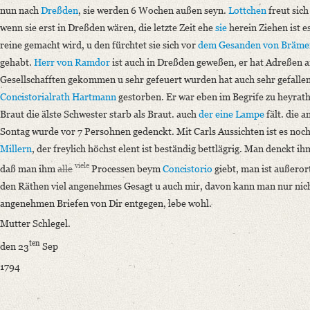
nun nach
Dreßden
, sie werden 6 Wochen außen seyn.
Lottchen
freut sich
wenn sie erst in Dreßden wären, die letzte Zeit ehe
sie
herein Ziehen ist e
reine gemacht wird, u den fürchtet sie sich vor
dem Gesanden von Bräme
gehabt.
Herr von Ramdor
ist auch in Dreßden geweßen, er hat Adreßen an 
Gesellschafften gekommen u sehr gefeuert wurden hat auch sehr gefallen
Concistorialrath Hartmann
gestorben. Er war eben im Begrife zu heyrat
Braut die älste Schwester starb als Braut. auch
der eine Lampe
fält. die 
Sontag wurde vor 7 Persohnen gedenckt. Mit Carls Aussichten ist es noch
Millern
, der freylich höchst elent ist beständig bettlägrig. Man denckt 
viele
daß man ihm
alle
Processen beym
Concistorio
giebt, man ist außeror
den Räthen viel angenehmes Gesagt u auch mir, davon kann man nur nich
angenehmen Briefen von Dir entgegen, lebe wohl.
Mutter Schlegel.
ten
den 23
Sep
1794