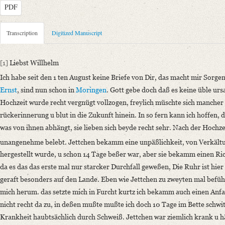
PDF
Metadata Concerning Header
Transcription
Digitized Manuscript
Sender: Johanna Christiane Erdmuthe Schlegel
Recipient: August Wilhelm von Schlegel
[1]
Liebst Willhelm
Place of Dispatch: Hannover
GND
Ich habe seit den 1 ten August keine Briefe von Dir, das macht mir Sorge
Place of Destination: Amsterdam
GND
Ernst
, sind nun schon in
Moringen
. Gott gebe doch daß es keine üble ursa
Date: 23.09.1794
Hochzeit wurde recht vergnügt vollzogen, freylich müschte sich mancher 
Notations: Absende- und Empfangsort erschlossen.
rückerinnerung u blut in die Zukunft hinein. In so fern kann ich hoffen, 
was von ihnen abhängt, sie lieben sich beyde recht sehr. Nach der Hochz
Manuscript
Provider: Dresden, Sächsische Landesbibliothek - Staats- und Universitä
unangenehme belebt. Jettchen bekamm eine unpäßlichkeit, von Verkält
OAI Id: DE-611-36881
hergestellt wurde, u schon 14 Tage beßer war, aber sie bekamm einen Ri
Classification Number: Mscr.Dresd.e.90,XIX,Bd.21,Nr.28
da es das das erste mal nur starcker Durchfall geweßen, Die Ruhr ist hier
Number of Pages: 4 S. auf Doppelbl., hs. m. U.
geraft besonders auf den Lande. Eben wie Jettchen zu zweyten mal befü
Format: 25,5 x 18,3 cm
mich herum. das setzte mich in Furcht kurtz ich bekamm auch einen Anfall
Incipit: „[1] Liebst Willhelm
nicht recht da zu, in deßen mußte mußte ich doch 10 Tage im Bette schwit
Ich habe seit den 1 ten August keine Briefe von Dir, das macht mir Sorg
Krankheit haubtsächlich durch Schweiß. Jettchen war ziemlich krank u h