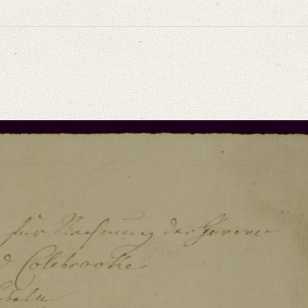
niversitätsbibliothek
d Colebrooke