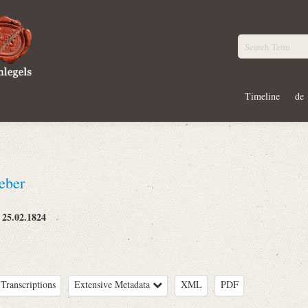
Timeline
de
eber
25.02.1824
:
Transcriptions
Extensive Metadata
XML
PDF