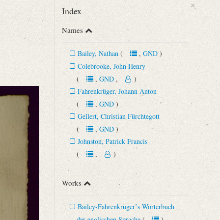
×
Index
Names
Bailey, Nathan
(
,
GND
)
Colebrooke, John Henry
(
,
GND
,
)
Fahrenkrüger, Johann Anton
(
,
GND
)
Gellert, Christian Fürchtegott
(
,
GND
)
Johnston, Patrick Francis
(
,
)
Works
Bailey-Fahrenkrügerʼs Wörterbuch
der englischen Sprache
(
)