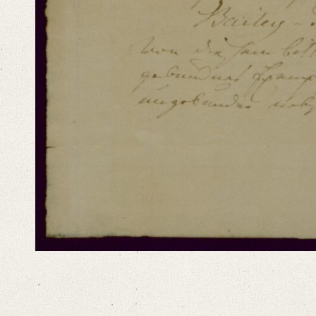
Language
German
Editors
Bamberg, Claudia
Funk, Gerald
Varwig, Olivia