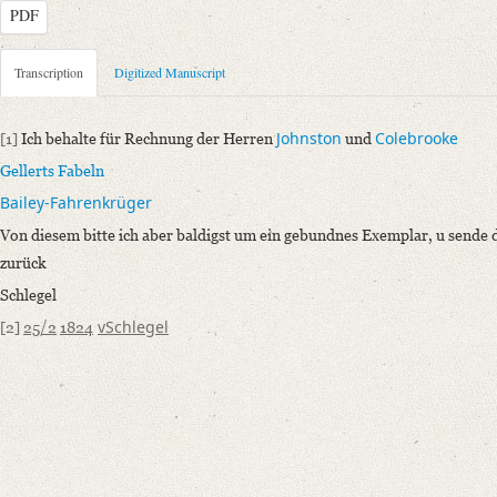
PDF
Metadata Concerning Header
Transcription
Digitized Manuscript
Sender: August Wilhelm von Schlegel
Recipient: Eduard Weber
Johnston
Colebrooke
[1]
Ich behalte für Rechnung der Herren
und
Place of Dispatch: Bonn
GND
Gellerts
Fabeln
Place of Destination: Bonn
GND
Bailey
-
Fahrenkrüger
Date: 25.02.1824
Von diesem bitte ich aber baldigst um ein gebundnes Exemplar, u sende
Notations: Absende- und Empfangsort erschlossen.
zurück
Manuscript
Schlegel
Provider: Dresden, Sächsische Landesbibliothek - Staats- und Universitä
vSchlegel
[2]
25/2
1824
OAI Id: DE-611-37212
Classification Number: Mscr.Dresd.e.90,XX,Bd.8,Nr.71(37)
Number of Pages: 1 S., hs. m. U.
Format: 10,4 x 15,6 cm
Incipit: „[1] Ich behalte für Rechnung der Herren Johnston und Colebr
Gellerts Fabeln