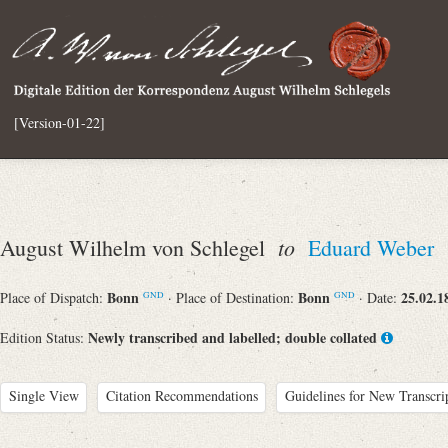
[Version-01-22]
to
August Wilhelm von Schlegel
Eduard Weber
Bonn
Bonn
25.02.1
Place of Dispatch:
· Place of Destination:
· Date:
GND
GND
Newly transcribed and labelled; double collated
Edition Status:
Single View
Citation Recommendations
Guidelines for New Transcri