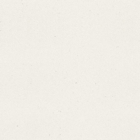
Bailey-Fahrenkrüger
Von diesem bitte ich aber baldigst um ein [...]“
Language
German
Editors
Bamberg, Claudia
Funk, Gerald
Varwig, Olivia