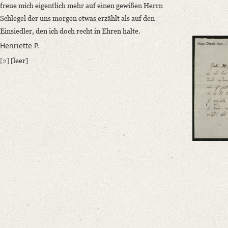
freue mich eigentlich mehr auf einen gewißen Herrn
Classification Number: Mscr.Dresd.App.2712,A,8,16
Schlegel der uns morgen etwas erzählt als auf den
Number of Pages: 1 S., hs. m. U.
Einsiedler, den ich doch recht in Ehren halte.
Format: 11,8 x 20,1 cm
Henriette P.
Language
[2]
[leer]
German
Editors
Bamberg, Claudia
Varwig, Olivia