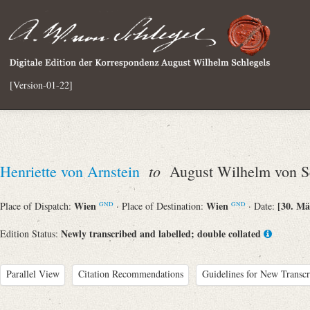
[Version-01-22]
to
Henriette von Arnstein
August Wilhelm von S
Wien
Wien
[30. Mä
Place of Dispatch:
· Place of Destination:
· Date:
GND
GND
Newly transcribed and labelled; double collated
Edition Status:
Parallel View
Citation Recommendations
Guidelines for New Transcr