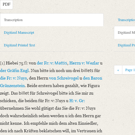
PDF
Metadata Concerning Header
Transcription
Transcripti
Sender: Henriette von Arnstein
Digitized Manuscript
Digitized M
Recipient: August Wilhelm von Schlegel
Place of Dispatch: Wien
GND
Digitized Printed Text
Digitized Pr
Place of Destination: Wien
GND
Date: [30. März 1808]
Mattis
[1]
Hiebei 75
fl:
von
der Fr: v:
,
Herrn v: Wezlar
u
Notations: Datum sowie Abende- und Empfangsort erschlossen. – Datie
«
Page
billets
der Gräfin Engl
. Nun bitte ich noch um drei
für
dramatische Kunst und Litterartur“.
die Fr: v: Nuys
, den Herrn
von Schreivogel
u
den Baron
Printed Text
Gränzenstein
. Beide erstern haben gezahlt, wie Figura
Provider: Dresden, Sächsische Landesbibliothek - Staats- und Universitä
billet
zeigt. Das
für Schreivogel bitte ich Sie mir zu
Bibliography: Krisenjahre der Frühromantik. Briefe aus dem Schlegelkr
schicken, die beiden für Fr: v: Nuys u
H: v. Gr:
Incipit: „[1] Hiebei 75 fl: von der Fr: v: Mattis, Herrn v: Wezlar u der 
übernehmen Sie wohl gütigst das Sie die Fr: v: Nuys
doch wahrscheinlich sehen werden u ich den Herrn gar
Manuscript
nicht kenne. Ich empfehle mich dem alten Einsiedler,
Provider: Dresden, Sächsische Landesbibliothek - Staats- und Universitä
den ich nach Kräften beklatschen will, im Vertrauen ich
OAI Id: APP2712-Bd-3