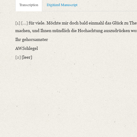
Metadata Concerning Header
Transcription
Digitized Manuscript
Sender: August Wilhelm von Schlegel
Recipient: Unbekannt
[1]
[...]
für viele. Möchte mir doch bald einmahl das Glück zu The
Place of Dispatch: Unknown
machen, und Ihnen mündlich die Hochachtung auszudrücken wom
Place of Destination: Unknown
Ihr gehorsamster
Date: [vor 1813]
AWSchlegel
Notations: Fragment. – Datum erschlossen. – Datierung: Vor 18
[2]
[leer]
Manuscript
Provider: Weimar, Klassik Stiftung Weimar, Goethe- und Schil
Classification Number: GSA 161/542
Incipit: „[1] [...] für viele. Möchte mir doch bald einmahl da
Language
German
Editors
Bamberg, Claudia
Varwig, Olivia