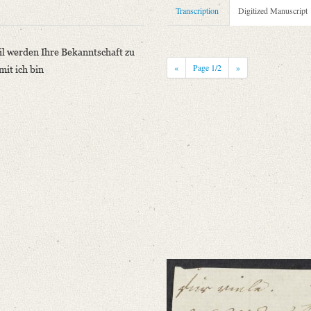
Transcription
Digitized Manuscript
il werden Ihre Bekanntschaft zu
«
Page
1
/2
»
it ich bin
13, da Schlegel nicht mit „von“ unterschreibt.
ler-Archiv
s Glück zu Theil werden Ihre Bekanntschaft zu machen, und Ihnen [...]“