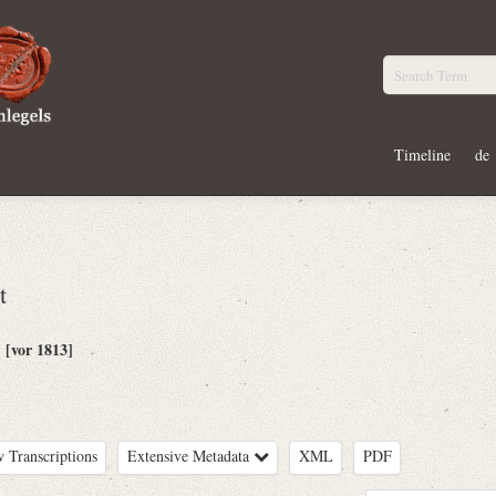
Timeline
de
t
[vor 1813]
:
 Transcriptions
Extensive Metadata
XML
PDF