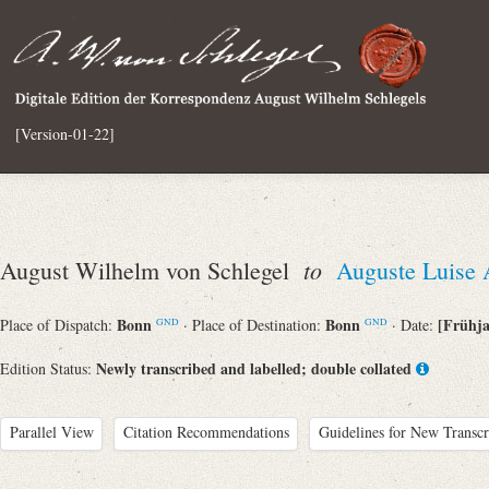
[Version-01-22]
to
August Wilhelm von Schlegel
Auguste Luise 
Bonn
Bonn
[Frühja
Place of Dispatch:
· Place of Destination:
· Date:
GND
GND
Newly transcribed and labelled; double collated
Edition Status:
Parallel View
Citation Recommendations
Guidelines for New Transcr