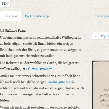
PDF
Metadata Concerning Header
Transcription
Digitized Manuscript
Transcripti
Sender: August Wilhelm von Schlegel
Recipient: Auguste Luise Adolfine von Flotow
[1]
Gnädige Frau,
Place of Dispatch: Bonn
GND
«
Page
Um eine kleine mir sehr schmeichelhafte Wißbegierde
Place of Destination: Bonn
GND
zu befriedigen, sende ich Ihnen hiebei ein artiges
Date: [Frühjahr, zwischen 1837 und 1843]
Briefchen, mit der Bitte, es gar niemanden zu zeigen, u
Notations: Absende- und Empfangsort erschlossen. – Datierung: August
mir baldigst zurücksenden zu wollen.
Manuscript
Die Rekrutin zu der weiblichen Garde, die ich gestern
Provider: Weimar, Klassik Stiftung Weimar, Goethe- und Schiller-Arch
stellen wollte, ist
Frl. von Hymmen
.
Classification Number: GSA 96/3650
Außer meiner immer schwankenden Gesundheit habe
Incipit: „[1] Gnädige Frau,
ich auch noch häusliche Sorgen.
Meine gute Marie
Um eine kleine mir sehr schmeichelhafte Wißbegierde zu befriedigen, sen
schleppt sich seit Neujahr mit einem argen Husten, u ich
kann sie nicht bewegen, das Bett u das Zimmer zu
Language
hüten.
German
Wenn ich mich auch zuweilen hinauswage, so möchte