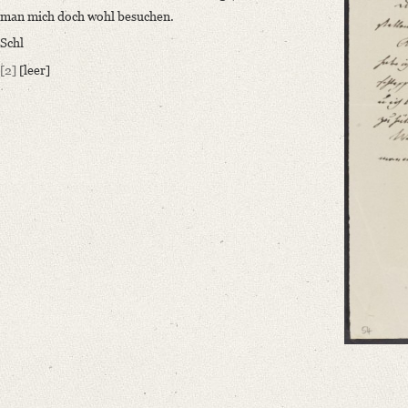
Editors
man mich doch wohl besuchen.
Bamberg, Claudia
Schl
Varwig, Olivia
[2]
[leer]