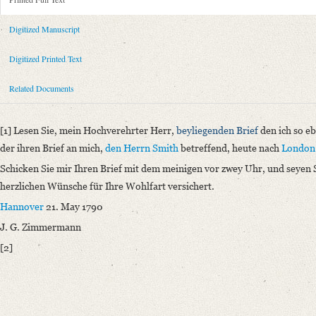
Metadata Concerning Header
Sender: Johann Georg Zimmermann
Digitized Manuscript
Recipient: August Wilhelm von Schlegel
Place of Dispatch: Hannover
GND
Digitized Printed Text
Place of Destination: Hannover
GND
Related Documents
Date: 21.05.1790
Notations: Empfangsort erschlossen.
[1] Lesen Sie, mein Hochverehrter Herr,
beyliegenden Brief
den ich so e
Printed Text
der ihren Brief an mich,
den Herrn Smith
betreffend, heute nach
London
Bibliography: Briefe von und an August Wilhelm Schlegel. Gesammelt un
Schicken Sie mir Ihren Brief mit dem meinigen vor zwey Uhr
, und seyen
Incipit: „[1] Lesen Sie, mein Hochverehrter Herr, beyliegenden Brief de
herzlichen Wünsche für Ihre Wohlfart versichert.
Manuscript
Hannover
21. May 1790
Provider: Dresden, Sächsische Landesbibliothek - Staats- und Universitä
J. G. Zimmermann
OAI Id: DE-1a-34336
[2]
Classification Number: Mscr.Dresd.e.90,XIX,Bd.29,Nr.85
Number of Pages: 1S., hs. m. U.
Format: 18,8 x 11,7 cm
Language