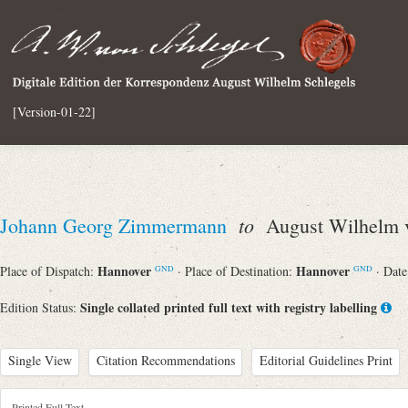
[Version-01-22]
to
Johann Georg Zimmermann
August Wilhelm v
Hannover
Hannover
Place of Dispatch:
· Place of Destination:
· Dat
GND
GND
Single collated printed full text with registry labelling
Edition Status:
Single View
Citation Recommendations
Editorial Guidelines Print
Printed Full Text