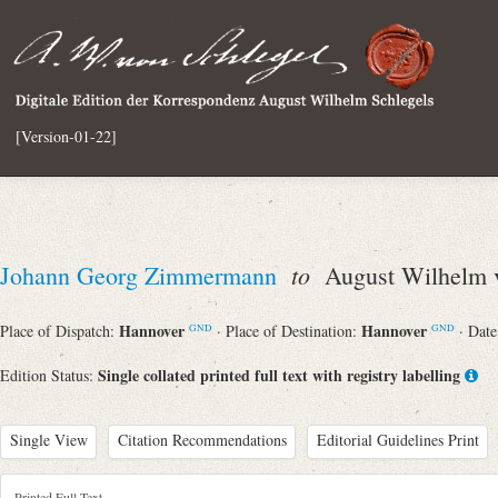
[Version-01-22]
to
Johann Georg Zimmermann
August Wilhelm v
Hannover
Hannover
Place of Dispatch:
· Place of Destination:
· Dat
GND
GND
Single collated printed full text with registry labelling
Edition Status:
Single View
Citation Recommendations
Editorial Guidelines Print
Printed Full Text