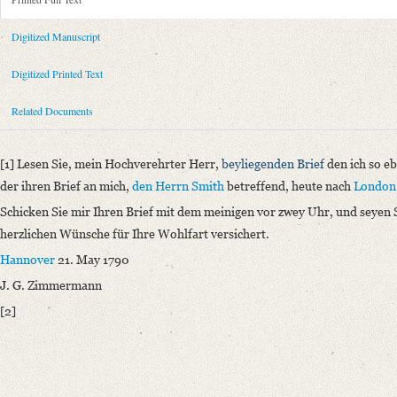
Metadata Concerning Header
Sender: Johann Georg Zimmermann
Digitized Manuscript
Recipient: August Wilhelm von Schlegel
Place of Dispatch: Hannover
GND
Digitized Printed Text
Place of Destination: Hannover
GND
Related Documents
Date: 21.05.1790
Notations: Empfangsort erschlossen.
[1] Lesen Sie, mein Hochverehrter Herr,
beyliegenden Brief
den ich so e
Printed Text
der ihren Brief an mich,
den Herrn Smith
betreffend, heute nach
London
Bibliography: Briefe von und an August Wilhelm Schlegel. Gesammelt un
Schicken Sie mir Ihren Brief mit dem meinigen vor zwey Uhr
, und seyen
Incipit: „[1] Lesen Sie, mein Hochverehrter Herr, beyliegenden Brief de
herzlichen Wünsche für Ihre Wohlfart versichert.
Manuscript
Hannover
21. May 1790
Provider: Dresden, Sächsische Landesbibliothek - Staats- und Universitä
J. G. Zimmermann
OAI Id: DE-1a-34336
[2]
Classification Number: Mscr.Dresd.e.90,XIX,Bd.29,Nr.85
Number of Pages: 1S., hs. m. U.
Format: 18,8 x 11,7 cm
Language