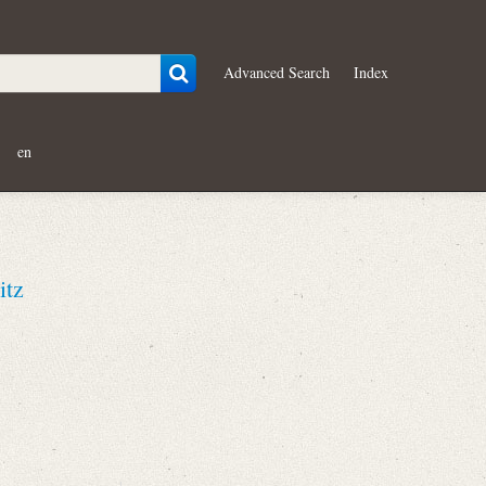
Advanced Search
Index
en
itz