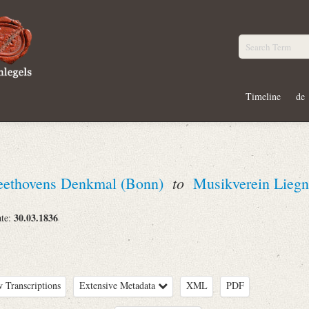
Timeline
de
to
Beethovens Denkmal (Bonn)
Musikverein Liegn
30.03.1836
ate:
 Transcriptions
Extensive Metadata
XML
PDF