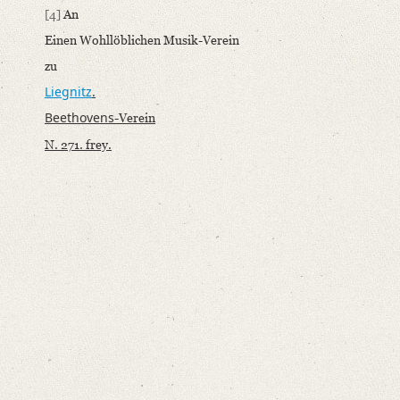
Editors
[4]
An
Bamberg, Claudia
Einen Wohllöblichen Musik-Verein
Varwig, Olivia
zu
Liegnitz
.
Beethovens
-Verein
N. 271. frey.