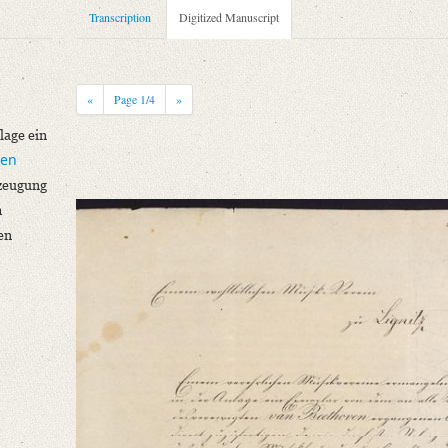
Transcription
Digitized Manuscript
 Denkmal (Bonn)
«
Page
1
/4
»
lage ein
ven
rzeugung
m
an de Universiteit van Amsterdam
en
eit van Amsterdam, hs. 89 F 4
Anlage ein Exemplar von dem an alle [...]“