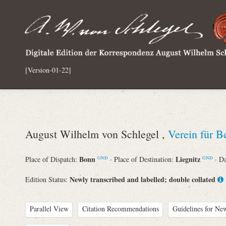
[Version-01-22]
August Wilhelm von Schlegel ,
Verein für 
Bonn
Liegnitz
Place of Dispatch:
· Place of Destination:
· D
GND
GND
Newly transcribed and labelled; double collated
Edition Status:
Parallel View
Citation Recommendations
Guidelines for New