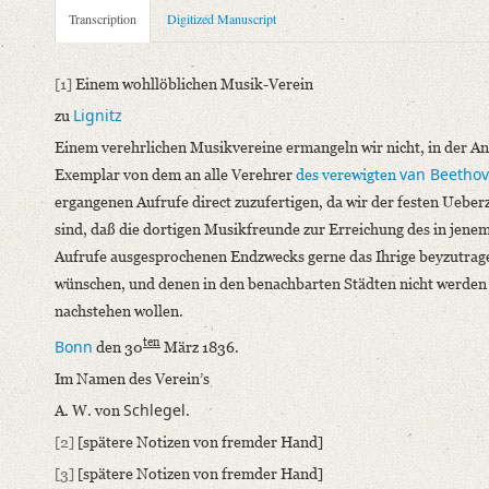
Metadata Concerning Header
Transcription
Digitized Manuscript
Sender: August Wilhelm von Schlegel, Verein für Beethovens
Recipient: Musikverein Liegnitz
[1]
Einem wohllöblichen Musik-Verein
Place of Dispatch: Bonn
GND
Lignitz
zu
Place of Destination: Liegnitz
GND
Einem verehrlichen Musikvereine ermangeln wir nicht, in der An
Date: 30.03.1836
van Beetho
Exemplar von dem an alle Verehrer
des verewigten
Notations: Von Schreiberhand. Nur Unterschrift eigenhändig.
ergangenen Aufrufe direct zuzufertigen, da wir der festen Uebe
Manuscript
sind, daß die dortigen Musikfreunde zur Erreichung des in jene
Provider: Amsterdam, Bijzondere Collecties van Bibliotheek v
Aufrufe ausgesprochenen Endzwecks gerne das Ihrige beyzutrag
Classification Number: Bijzondere Collecties van de Universit
wünschen, und denen in den benachbarten Städten nicht werden
Number of Pages: 2 S., hs. m. U.
nachstehen wollen.
Incipit: „[1] Einem wohllöblichen Musik-Verein
ten
Bonn
den 30
März 1836.
zu Lignitz
Im Namen des Verein’s
Einem verehrlichen Musikvereine ermangeln wir nicht, in der 
Schlegel
A. W. von
.
Language
[2]
[spätere Notizen von fremder Hand]
German
[3]
[spätere Notizen von fremder Hand]