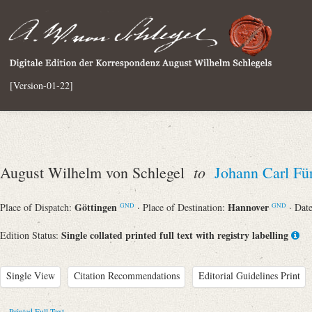
[Version-01-22]
to
August Wilhelm von Schlegel
Johann Carl Für
Göttingen
Hannover
Place of Dispatch:
· Place of Destination:
· Dat
GND
GND
Single collated printed full text with registry labelling
Edition Status:
Single View
Citation Recommendations
Editorial Guidelines Print
Printed Full Text