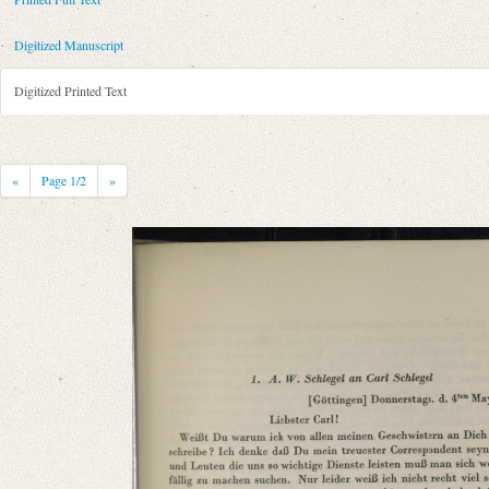
Metadata Concerning Header
Sender: August Wilhelm von Schlegel
Digitized Manuscript
Recipient: Johann Carl Fürchtegott Schlegel
Place of Dispatch: Göttingen
GND
Digitized Printed Text
Place of Destination: Hannover
GND
Date: 04.05.1786
Notations: Absendeort erschlossen.
«
Page
1
/2
»
Printed Text
Provider: Dresden, Sächsische Landesbibliothek - Staats- und Universitä
OAI Id: 343347008
Bibliography: Briefe von und an August Wilhelm Schlegel. Gesammelt un
Incipit: „[1] [Göttingen] Donnerstags. d. 4ten May 1786
Liebster Carl!
Weißt Du warum ich von allen meinen Geschwistern an Dich zuerst schre
Manuscript
Provider: Leipzig, Universitätsbibliothek
Classification Number: II A IV 1528