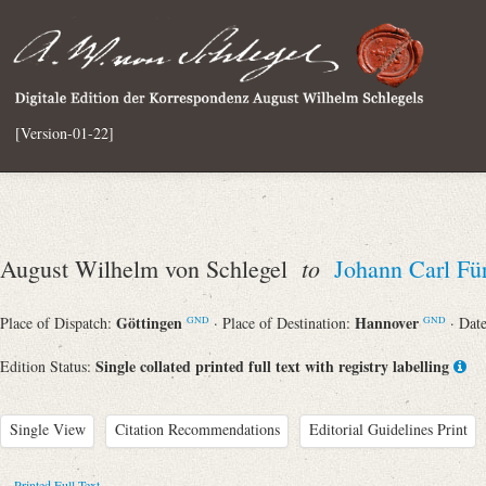
[Version-01-22]
to
August Wilhelm von Schlegel
Johann Carl Für
Göttingen
Hannover
Place of Dispatch:
· Place of Destination:
· Dat
GND
GND
Single collated printed full text with registry labelling
Edition Status:
Single View
Citation Recommendations
Editorial Guidelines Print
Printed Full Text