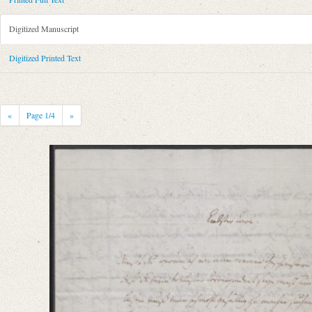
Metadata Concerning Header
Sender: August Wilhelm von Schlegel
Digitized Manuscript
Recipient: Johann Carl Fürchtegott Schlegel
Place of Dispatch: Göttingen
GND
Digitized Printed Text
Place of Destination: Hannover
GND
Date: 04.05.1786
Notations: Absendeort erschlossen.
«
Page
1
/4
»
Printed Text
Provider: Dresden, Sächsische Landesbibliothek - Staats- und Universitä
OAI Id: 343347008
Bibliography: Briefe von und an August Wilhelm Schlegel. Gesammelt un
Incipit: „[1] [Göttingen] Donnerstags. d. 4ten May 1786
Liebster Carl!
Weißt Du warum ich von allen meinen Geschwistern an Dich zuerst schre
Manuscript
Provider: Leipzig, Universitätsbibliothek
Classification Number: II A IV 1528